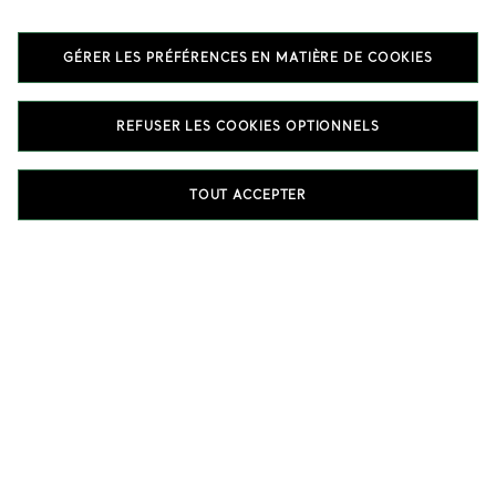
Bijoux Elsa Peretti®
GÉRER LES PRÉFÉRENCES EN MATIÈRE DE COOKIES
REFUSER LES COOKIES OPTIONNELS
DÉCOUVREZ LES CREATIONS ELSA PERETTI®
TOUT ACCEPTER