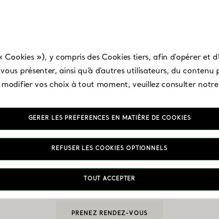
« Cookies »), y compris des Cookies tiers, afin d’opérer et d’
ous présenter, ainsi qu’à d’autres utilisateurs, du contenu p
t modifier vos choix à tout moment, veuillez consulter notr
GÉRER LES PRÉFÉRENCES EN MATIÈRE DE COOKIES
tlanta - Lenox Squa
REFUSER LES COOKIES OPTIONNELS
TOUT ACCEPTER
Ouvert aujourd’hui jusqu’à 19:00
PRENEZ RENDEZ-VOUS