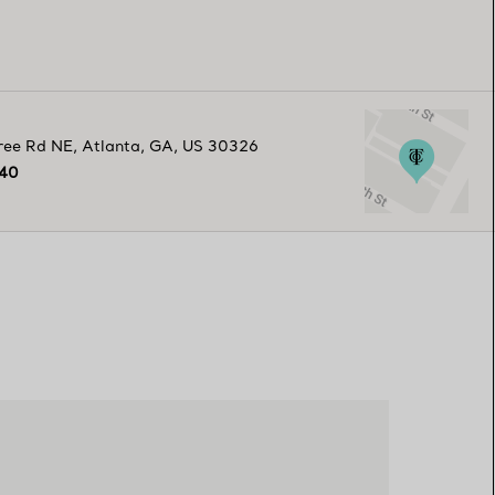
ree Rd NE
,
Atlanta
,
GA,
US
30326
140