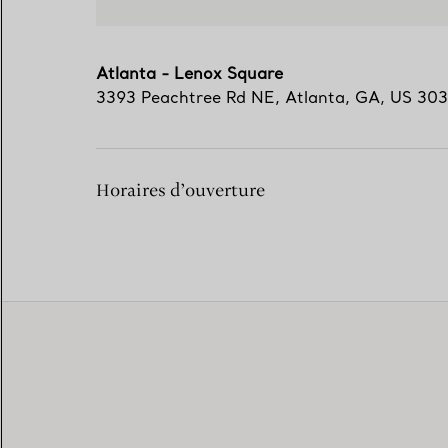
Atlanta - Lenox Square
3393 Peachtree Rd NE
,
Atlanta
,
GA,
US
303
Horaires d’ouverture
The Tiffany Experience