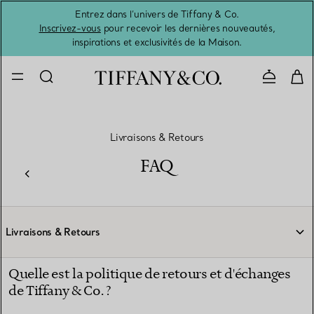
Entrez dans l’univers de Tiffany & Co.
L’été 
Inscrivez-vous
pour recevoir les dernières nouveautés,
inspirations et exclusivités de la Maison.
Contacte
Livraisons & Retours
FAQ
Livraisons & Retours
Quelle est la politique de retours et d'échanges
de Tiffany & Co. ?