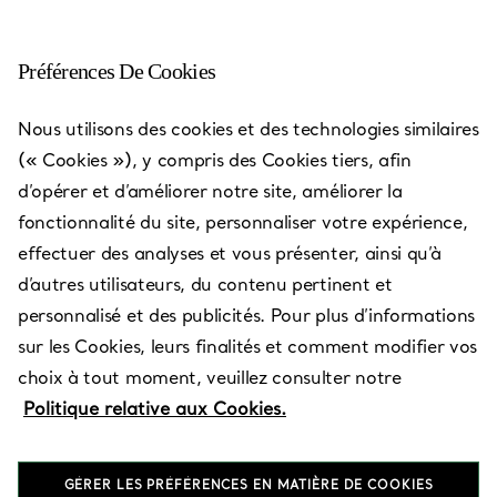
Préférences De Cookies
Aventura - Aventura Mall
Nous utilisons des cookies et des technologies similaires
(« Cookies »), y compris des Cookies tiers, afin
Ouvert aujourd’hui jusqu’à 20:00
d’opérer et d’améliorer notre site, améliorer la
fonctionnalité du site, personnaliser votre expérience,
effectuer des analyses et vous présenter, ainsi qu’à
PRENEZ RENDEZ-VOUS
d’autres utilisateurs, du contenu pertinent et
personnalisé et des publicités. Pour plus d’informations
sur les Cookies, leurs finalités et comment modifier vos
Services disponibles
+
3
choix à tout moment, veuillez consulter notre
Politique relative aux Cookies.
19575 Biscayne Blvd
,
Aventura
,
FL,
US
33180
GÉRER LES PRÉFÉRENCES EN MATIÈRE DE COOKIES
(305) 914-1019