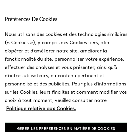
Préférences De Cookies
Boston - Newbury Street
Nous utilisons des cookies et des technologies similaires
(« Cookies »), y compris des Cookies tiers, afin
Ouvert aujourd’hui jusqu’à 18:00
d’opérer et d’améliorer notre site, améliorer la
fonctionnalité du site, personnaliser votre expérience,
effectuer des analyses et vous présenter, ainsi qu’à
PRENEZ RENDEZ-VOUS
d’autres utilisateurs, du contenu pertinent et
personnalisé et des publicités. Pour plus d’informations
sur les Cookies, leurs finalités et comment modifier vos
Services disponibles
+
3
choix à tout moment, veuillez consulter notre
Politique relative aux Cookies.
5 Newbury Street
,
Boston
,
MA,
US
02116
GÉRER LES PRÉFÉRENCES EN MATIÈRE DE COOKIES
(617) 217-5778