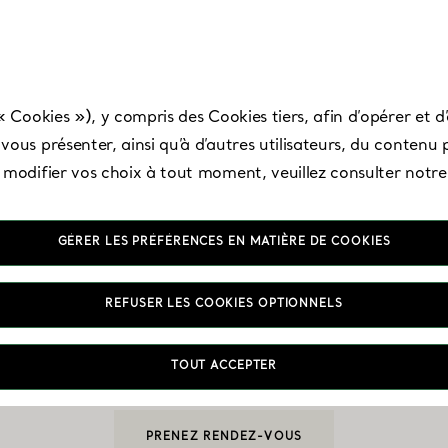
« Cookies »), y compris des Cookies tiers, afin d’opérer et d’
ous présenter, ainsi qu’à d’autres utilisateurs, du contenu p
t modifier vos choix à tout moment, veuillez consulter notr
GÉRER LES PRÉFÉRENCES EN MATIÈRE DE COOKIES
New York - Soho
REFUSER LES COOKIES OPTIONNELS
TOUT ACCEPTER
Ouvert aujourd’hui jusqu’à 19:00
PRENEZ RENDEZ-VOUS