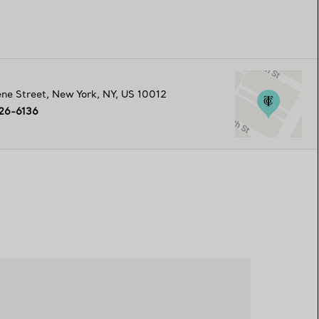
ne Street
,
New York
,
NY,
US
10012
226-6136