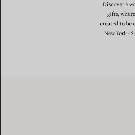
Discover a wo
gifts, wher
created to be 
New York - S
The Tiffany Experience