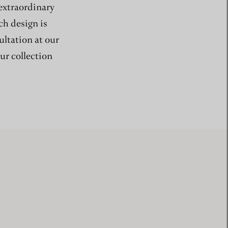
 extraordinary
ch design is
ultation at our
ur collection