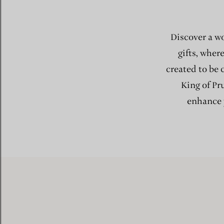
Discover a wo
gifts, wher
created to be 
King of Pru
enhance y