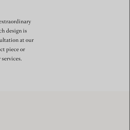
 extraordinary
ch design is
ultation at our
ect piece or
 services.