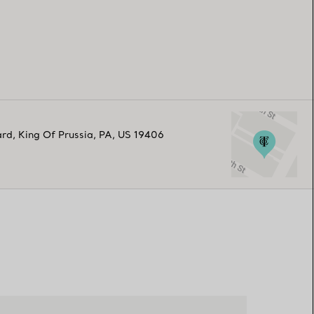
ard
,
King Of Prussia
,
PA,
US
19406