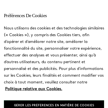
Préférences De Cookies
Pittsburgh - Ross Park Mall
Nous utilisons des cookies et des technologies similaires
(« Cookies »), y compris des Cookies tiers, afin
Ouvert aujourd’hui jusqu’à 20:00
d’opérer et d’améliorer notre site, améliorer la
fonctionnalité du site, personnaliser votre expérience,
effectuer des analyses et vous présenter, ainsi qu’à
PRENEZ RENDEZ-VOUS
d’autres utilisateurs, du contenu pertinent et
personnalisé et des publicités. Pour plus d’informations
sur les Cookies, leurs finalités et comment modifier vos
Services disponibles
+
3
choix à tout moment, veuillez consulter notre
Politique relative aux Cookies.
1000 Ross Park Mall Drive
,
Pittsburgh
,
PA,
US
15237
GÉRER LES PRÉFÉRENCES EN MATIÈRE DE COOKIES
(412) 358-3550