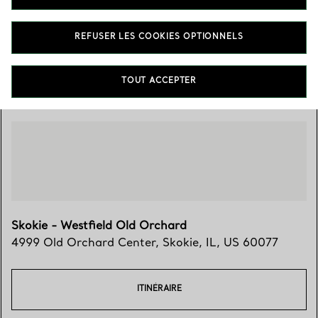
(847) 763-8775
REFUSER LES COOKIES OPTIONNELS
Trouver votre boutique
TOUT ACCEPTER
Skokie - Westfield Old Orchard
4999 Old Orchard Center
,
Skokie
,
IL,
US
60077
ITINÉRAIRE