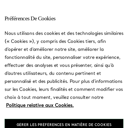
Préférences De Cookies
Skokie - Westfield Old
Nous utilisons des cookies et des technologies similaires
Orchard
(« Cookies »), y compris des Cookies tiers, afin
d’opérer et d’améliorer notre site, améliorer la
Ouvert aujourd’hui jusqu’à 19:00
fonctionnalité du site, personnaliser votre expérience,
effectuer des analyses et vous présenter, ainsi qu’à
d’autres utilisateurs, du contenu pertinent et
PRENEZ RENDEZ-VOUS
personnalisé et des publicités. Pour plus d’informations
sur les Cookies, leurs finalités et comment modifier vos
choix à tout moment, veuillez consulter notre
Services disponibles
+
3
Politique relative aux Cookies.
GÉRER LES PRÉFÉRENCES EN MATIÈRE DE COOKIES
4999 Old Orchard Center
,
Skokie
,
IL,
US
60077