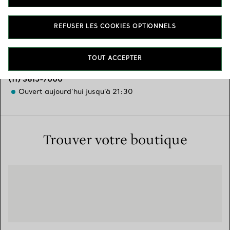
Services disponibles
+
2
REFUSER LES COOKIES OPTIONNELS
Avenida Brigadeiro Faria Lima, 2232
,
Sao Paulo
,
SP,
BR
TOUT ACCEPTER
01489-900
(11) 3815-7000
Ouvert aujourd’hui jusqu’à 21:30
Trouver votre boutique