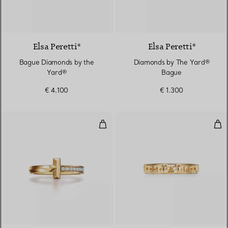
2 Matériaux
Elsa Peretti®
Elsa Peretti®
Bague Diamonds by the
Diamonds by The Yard®
Yard®
Bague
€ 4.100
€ 1.300
Bague T1 en or jaune 18 carats e
Bag
3 Matériaux