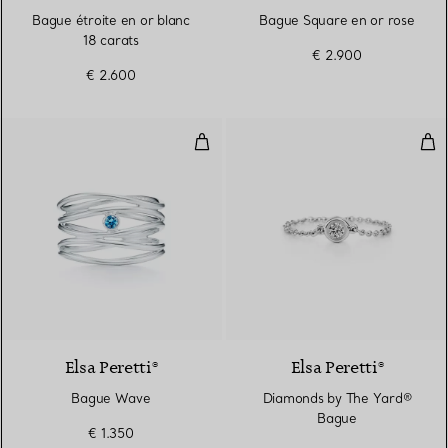
Bague étroite en or blanc
Bague Square en or rose
18 carats
€ 2.900
€ 2.600
Bague Wave
Dia
Elsa Peretti®
Elsa Peretti®
Bague Wave
Diamonds by The Yard®
Bague
€ 1.350