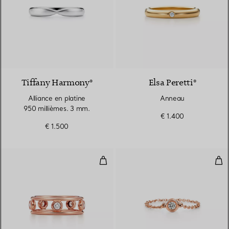
Tiffany Harmony®
Elsa Peretti®
Alliance en platine
Anneau
950 millièmes. 3 mm.
€ 1.400
€ 1.500
Bague Diamonds by the Yard®
Dia