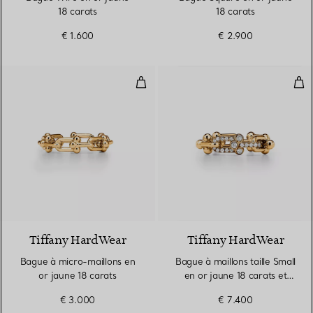
18 carats
18 carats
€ 1.600
€ 2.900
Bague à micro-maillons en or jau
Bagu
2 Matériaux
Tiffany HardWear
Tiffany HardWear
Bague à micro-maillons en
Bague à maillons taille Small
or jaune 18 carats
en or jaune 18 carats et
diamants
€ 3.000
€ 7.400