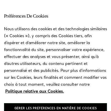
Préférences De Cookies
Sao Paulo - Shopping
Nous utilisons des cookies et des technologies similaires
Cidade Jardim
(« Cookies »), y compris des Cookies tiers, afin
d’opérer et d’améliorer notre site, améliorer la
Ouvert aujourd’hui jusqu’à 21:30
fonctionnalité du site, personnaliser votre expérience,
effectuer des analyses et vous présenter, ainsi qu’à
d’autres utilisateurs, du contenu pertinent et
Services disponibles
+
2
personnalisé et des publicités. Pour plus d’informations
sur les Cookies, leurs finalités et comment modifier vos
choix à tout moment, veuillez consulter notre
Rua Magalhaes de Castro, 12.000
,
Sao Paulo
,
SP,
BR
Politique relative aux Cookies.
05502-001
(11) 3552-5200
GÉRER LES PRÉFÉRENCES EN MATIÈRE DE COOKIES