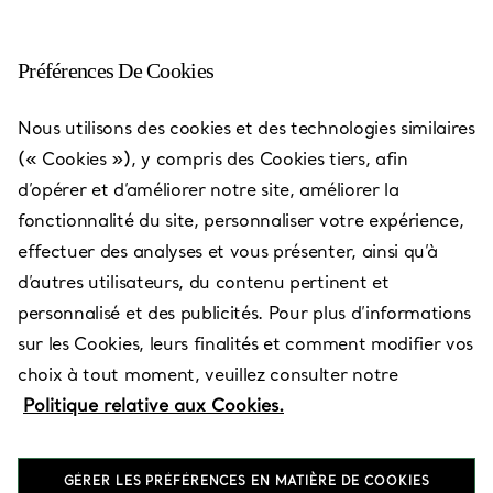
Préférences De Cookies
Toshima-ku, Tokyo -
Nous utilisons des cookies et des technologies similaires
Ikebukuro Tobu
(« Cookies »), y compris des Cookies tiers, afin
d’opérer et d’améliorer notre site, améliorer la
Ouvert aujourd’hui jusqu’à 20:00
fonctionnalité du site, personnaliser votre expérience,
effectuer des analyses et vous présenter, ainsi qu’à
d’autres utilisateurs, du contenu pertinent et
PRENEZ RENDEZ-VOUS
personnalisé et des publicités. Pour plus d’informations
sur les Cookies, leurs finalités et comment modifier vos
choix à tout moment, veuillez consulter notre
Services disponibles
+
2
Politique relative aux Cookies.
GÉRER LES PRÉFÉRENCES EN MATIÈRE DE COOKIES
1-1-25 Nishi Ikebukuro
,
Tokyo
,
Tokyo,
JP
171-8512