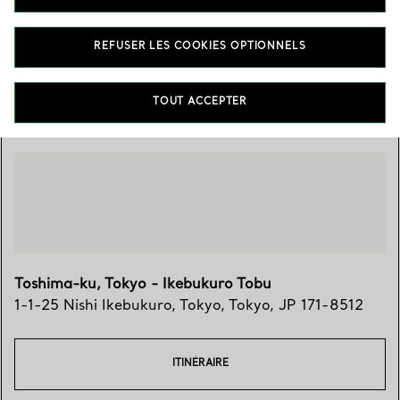
03-3981-2211
REFUSER LES COOKIES OPTIONNELS
Trouver votre boutique
TOUT ACCEPTER
Toshima-ku, Tokyo - Ikebukuro Tobu
1-1-25 Nishi Ikebukuro
,
Tokyo
,
Tokyo,
JP
171-8512
ITINÉRAIRE