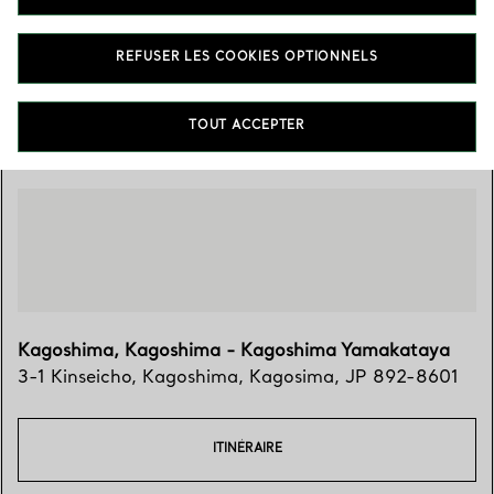
099-227-0070
REFUSER LES COOKIES OPTIONNELS
Trouver votre boutique
TOUT ACCEPTER
Kagoshima, Kagoshima - Kagoshima Yamakataya
3-1 Kinseicho
,
Kagoshima
,
Kagosima,
JP
892-8601
ITINÉRAIRE