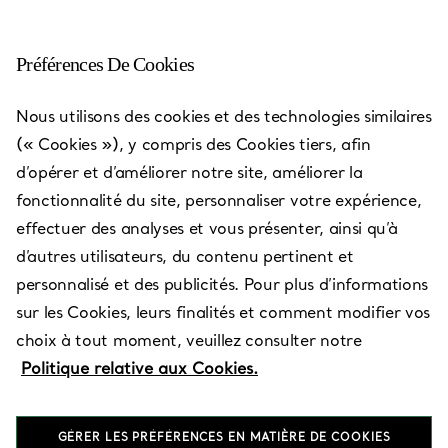
Préférences De Cookies
Kagoshima, Kagoshima -
Nous utilisons des cookies et des technologies similaires
Kagoshima Yamakataya
(« Cookies »), y compris des Cookies tiers, afin
d’opérer et d’améliorer notre site, améliorer la
Ouvert aujourd’hui jusqu’à 19:00
fonctionnalité du site, personnaliser votre expérience,
effectuer des analyses et vous présenter, ainsi qu’à
d’autres utilisateurs, du contenu pertinent et
PRENEZ RENDEZ-VOUS
personnalisé et des publicités. Pour plus d’informations
sur les Cookies, leurs finalités et comment modifier vos
choix à tout moment, veuillez consulter notre
Services disponibles
+
2
Politique relative aux Cookies.
GÉRER LES PRÉFÉRENCES EN MATIÈRE DE COOKIES
3-1 Kinseicho
,
Kagoshima
,
Kagosima,
JP
892-8601