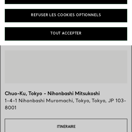
0120-336-325
REFUSER LES COOKIES OPTIONNELS
Trouver votre boutique
TOUT ACCEPTER
Chuo-Ku, Tokyo - Nihonbashi Mitsukoshi
1-4-1 Nihonbashi Muromachi
,
Tokyo
,
Tokyo,
JP
103-
8001
ITINÉRAIRE