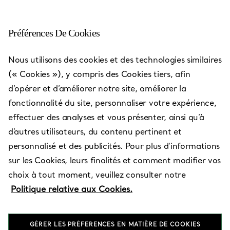
Préférences De Cookies
Chuo-Ku, Tokyo -
Nous utilisons des cookies et des technologies similaires
Nihonbashi Mitsukoshi
(« Cookies »), y compris des Cookies tiers, afin
d’opérer et d’améliorer notre site, améliorer la
Ouvert aujourd’hui jusqu’à 19:30
fonctionnalité du site, personnaliser votre expérience,
effectuer des analyses et vous présenter, ainsi qu’à
d’autres utilisateurs, du contenu pertinent et
PRENEZ RENDEZ-VOUS
personnalisé et des publicités. Pour plus d’informations
sur les Cookies, leurs finalités et comment modifier vos
choix à tout moment, veuillez consulter notre
Services disponibles
+
2
Politique relative aux Cookies.
GÉRER LES PRÉFÉRENCES EN MATIÈRE DE COOKIES
1-4-1 Nihonbashi Muromachi
,
Tokyo
,
Tokyo,
JP
103-8001