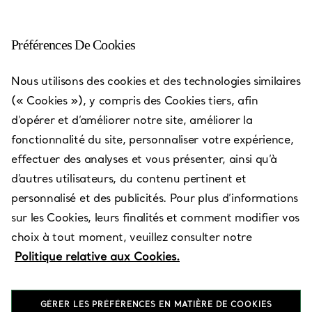
Préférences De Cookies
Lotte Department Store
Nous utilisons des cookies et des technologies similaires
Main
(« Cookies »), y compris des Cookies tiers, afin
d’opérer et d’améliorer notre site, améliorer la
Ouvert aujourd’hui jusqu’à 20:00
fonctionnalité du site, personnaliser votre expérience,
effectuer des analyses et vous présenter, ainsi qu’à
d’autres utilisateurs, du contenu pertinent et
PRENEZ RENDEZ-VOUS
personnalisé et des publicités. Pour plus d’informations
sur les Cookies, leurs finalités et comment modifier vos
choix à tout moment, veuillez consulter notre
Services disponibles
+
2
Politique relative aux Cookies.
GÉRER LES PRÉFÉRENCES EN MATIÈRE DE COOKIES
81 Namdaemun-ro
,
Jung-gu
,
Seoul,
KR
04533