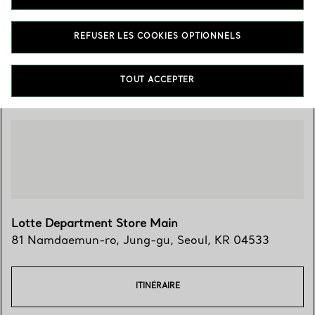
02-6250-8500
REFUSER LES COOKIES OPTIONNELS
Trouver votre boutique
TOUT ACCEPTER
Lotte Department Store Main
81 Namdaemun-ro
,
Jung-gu
,
Seoul,
KR
04533
ITINÉRAIRE