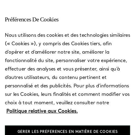
Préférences De Cookies
Galaxy Macau™
Nous utilisons des cookies et des technologies similaires
(« Cookies »), y compris des Cookies tiers, afin
Ouvert aujourd’hui jusqu’à 22:00
d’opérer et d’améliorer notre site, améliorer la
fonctionnalité du site, personnaliser votre expérience,
effectuer des analyses et vous présenter, ainsi qu’à
PRENEZ RENDEZ-VOUS
d’autres utilisateurs, du contenu pertinent et
personnalisé et des publicités. Pour plus d’informations
sur les Cookies, leurs finalités et comment modifier vos
Services disponibles
+
2
choix à tout moment, veuillez consulter notre
Politique relative aux Cookies.
G075, G/F, The Promenade
,
Cotai
,
Macau,
MO
GÉRER LES PRÉFÉRENCES EN MATIÈRE DE COOKIES
2883 9950