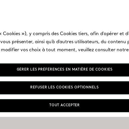
« Cookies »), y compris des Cookies tiers, afin d’opérer et d’
ous présenter, ainsi qu’à d’autres utilisateurs, du contenu p
t modifier vos choix à tout moment, veuillez consulter notr
GÉRER LES PRÉFÉRENCES EN MATIÈRE DE COOKIES
Changsha - IFS
REFUSER LES COOKIES OPTIONNELS
TOUT ACCEPTER
Ouvert aujourd’hui jusqu’à 22:00