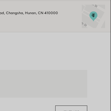
oad
,
Changsha
,
Hunan,
CN
410000