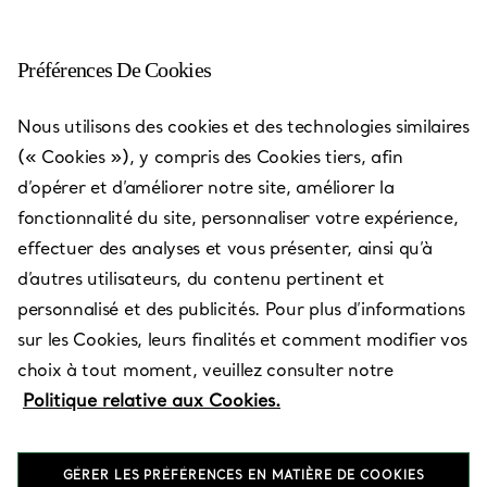
Préférences De Cookies
Xiamen - MixC
Nous utilisons des cookies et des technologies similaires
(« Cookies »), y compris des Cookies tiers, afin
Ouvert aujourd’hui jusqu’à 22:00
d’opérer et d’améliorer notre site, améliorer la
fonctionnalité du site, personnaliser votre expérience,
effectuer des analyses et vous présenter, ainsi qu’à
Services disponibles
+
2
d’autres utilisateurs, du contenu pertinent et
personnalisé et des publicités. Pour plus d’informations
sur les Cookies, leurs finalités et comment modifier vos
No. 99 Hubin East Road
,
Xiamen
,
Fujian Province,
CN
choix à tout moment, veuillez consulter notre
361000
Politique relative aux Cookies.
0592 585 8520
GÉRER LES PRÉFÉRENCES EN MATIÈRE DE COOKIES