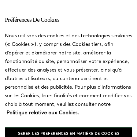
Préférences De Cookies
Tiffany - Doha Vendome
Nous utilisons des cookies et des technologies similaires
(« Cookies »), y compris des Cookies tiers, afin
Ouvert aujourd’hui jusqu’à 23:00
d’opérer et d’améliorer notre site, améliorer la
fonctionnalité du site, personnaliser votre expérience,
effectuer des analyses et vous présenter, ainsi qu’à
Services disponibles
+
5
d’autres utilisateurs, du contenu pertinent et
personnalisé et des publicités. Pour plus d’informations
sur les Cookies, leurs finalités et comment modifier vos
Place Vendome Mall
,
Doha
,
QA
choix à tout moment, veuillez consulter notre
4142 4110
Politique relative aux Cookies.
Trouver votre boutique
GÉRER LES PRÉFÉRENCES EN MATIÈRE DE COOKIES