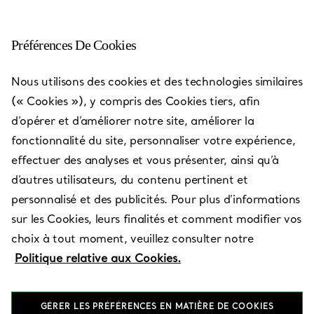
Préférences De Cookies
Barcelona - Paseo de Gràcia
Nous utilisons des cookies et des technologies similaires
(« Cookies »), y compris des Cookies tiers, afin
Ouvert aujourd’hui jusqu’à 20:30
d’opérer et d’améliorer notre site, améliorer la
fonctionnalité du site, personnaliser votre expérience,
effectuer des analyses et vous présenter, ainsi qu’à
PRENEZ RENDEZ-VOUS
d’autres utilisateurs, du contenu pertinent et
personnalisé et des publicités. Pour plus d’informations
sur les Cookies, leurs finalités et comment modifier vos
Services disponibles
+
2
choix à tout moment, veuillez consulter notre
Politique relative aux Cookies.
Paseo de Gràcia, 61
,
Barcelona
,
Barcelona,
ES
08007
GÉRER LES PRÉFÉRENCES EN MATIÈRE DE COOKIES
934 87 46 69