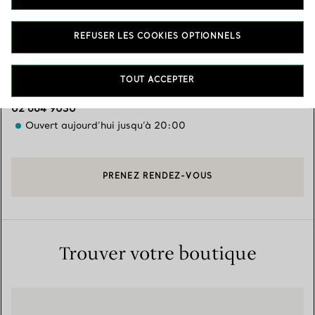
Services disponibles
+
2
REFUSER LES COOKIES OPTIONNELS
622 Sukhumvit Road, Khlongton
,
Bangkok
,
Bangkok,
TH
TOUT ACCEPTER
10330
02 664 9030
Ouvert aujourd’hui jusqu’à 20:00
PRENEZ RENDEZ-VOUS
Trouver votre boutique