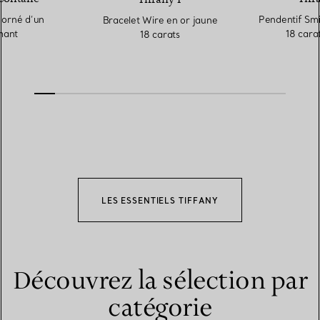
 orné d’un
Pendentif Smi
Bracelet Wire en or jaune
mant
18 carat
18 carats
LES ESSENTIELS TIFFANY
Découvrez la sélection par
catégorie