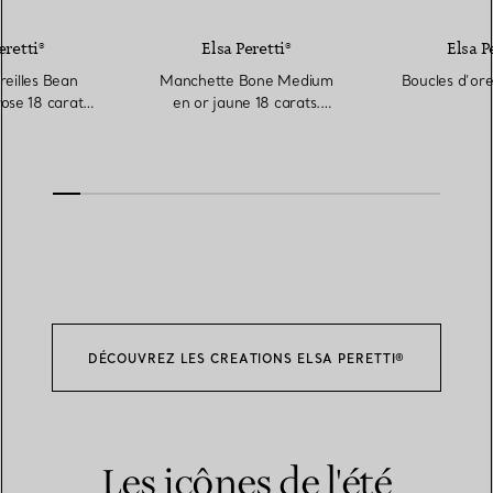
eretti®
Elsa Peretti®
Elsa P
reilles Bean
Manchette Bone Medium
Boucles d’orei
ose 18 carats.
en or jaune 18 carats.
mm.
Largeur : 61 mm.
DÉCOUVREZ LES CREATIONS ELSA PERETTI®
Les icônes de l'été