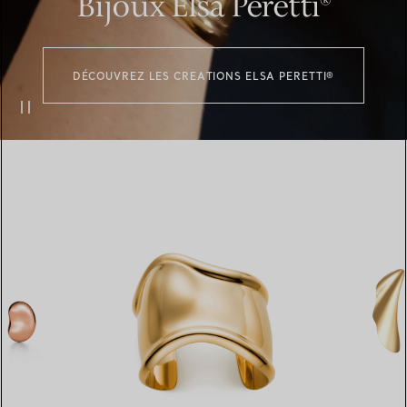
Bijoux Elsa Peretti®
DÉCOUVREZ LES CREATIONS ELSA PERETTI®