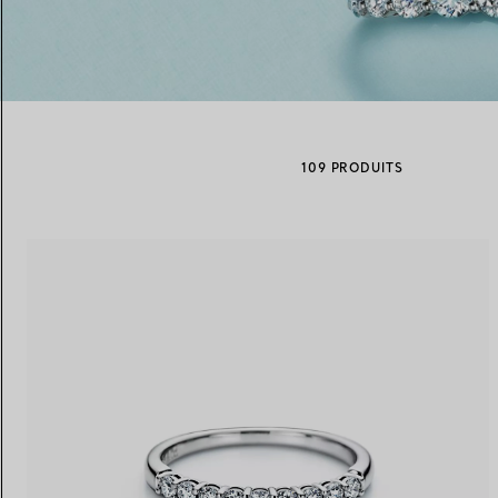
Alliances pour femme
Alliances pour hommes
109 PRODUITS
Prenez
rendez-vous
avec un 