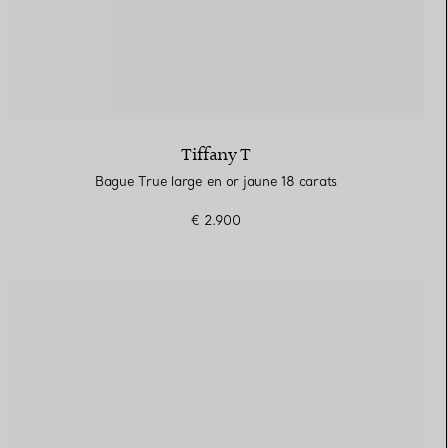
Tiffany T
Bague True large en or jaune 18 carats
€ 2.900