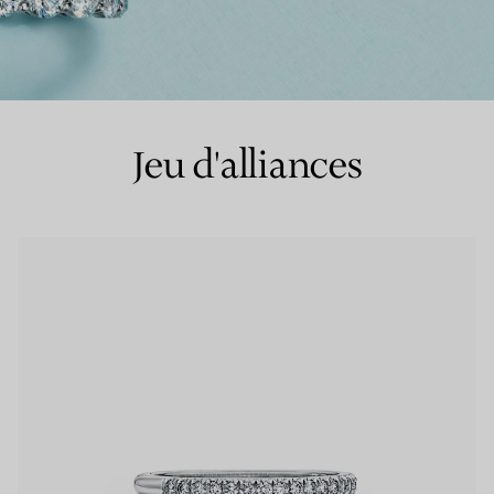
Bagues pour couples
Bagues Eternité
Jeu d'alliances
expert en diamants Tiffany.