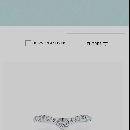
Elsa Peretti®
Comment assortir alliance et
bague de fiançailles
PERSONNALISER
FILTRES