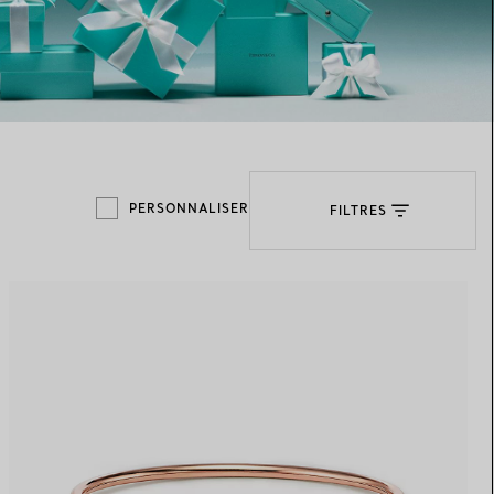
Elsa Peretti®
Comment assortir alliance et
bague de fiançailles
PERSONNALISER
FILTRES