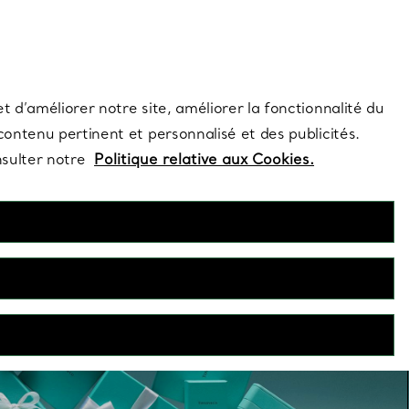
s et exclusivités de la Maison.
Contactez-nous
Connectez-vo
t d’améliorer notre site, améliorer la fonctionnalité du
 contenu pertinent et personnalisé et des publicités.
nsulter notre
Politique relative aux Cookies.