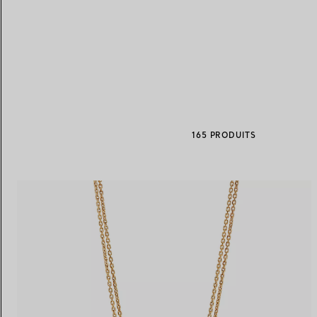
Alliances pour femme
Alliances pour hommes
Prenez
rendez-vous
avec un 
165 PRODUITS