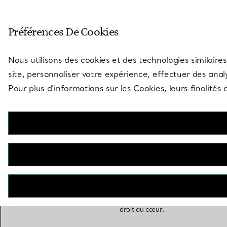
Entrez dans l’univers de Tiff
Préférences De Cookies
Aller à la page des boutiques
Nous utilisons des cookies et des technologies similaires
site, personnaliser votre expérience, effectuer des analy
Pour plus d’informations sur les Cookies, leurs finalité
Cadeaux d’anniversaire
Célébrez son anniversaire avec un cadeau somptueux. Gr
classiques Tiffany ou créations personnalisées, ces cadeaux lu
droit au cœur.