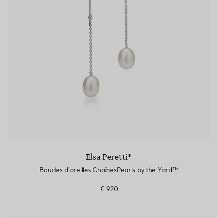
Elsa Peretti®
Boucles d’oreilles ChaînesPearls by the Yard™
€ 920