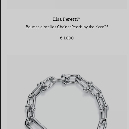
Elsa Peretti®
Boucles d’oreilles ChaînesPearls by the Yard™
€ 1.000