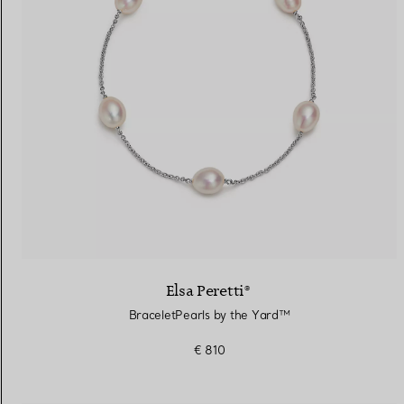
Elsa Peretti®
BraceletPearls by the Yard™
€ 810