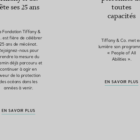
fête ses 25 ans
toutes
capacités
a Fondation Tiffany &
. est fière de célébrer
Tiffany & Co. met e
25 ans de mécénat.
lumière son progra
Rejoignez-nous pour
« People of All
rendre la mesure du
Abilities ».
emin déjà parcouru et
continuer à agir en
aveur de la protection
des océans dans les
EN SAVOIR PLUS
années à venir.
EN SAVOIR PLUS