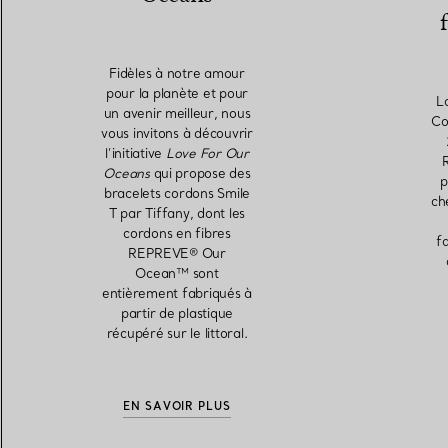
Fidèles à notre amour
pour la planète et pour
L
un avenir meilleur, nous
Co
vous invitons à découvrir
l’initiative
Love For Our
Oceans
qui propose des
p
bracelets cordons Smile
ch
T par Tiffany, dont les
cordons en fibres
f
REPREVE® Our
Ocean™ sont
entièrement fabriqués à
partir de plastique
récupéré sur le littoral.
EN SAVOIR PLUS