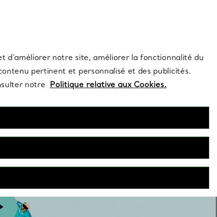
s et exclusivités de la Maison.
Contactez-nous
Connectez-vo
t d’améliorer notre site, améliorer la fonctionnalité du
 contenu pertinent et personnalisé et des publicités.
nsulter notre
Politique relative aux Cookies.