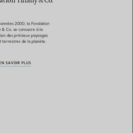
ation Tiffany & Co.
 années 2000, la Fondation
y & Co. se consacre à la
ion des précieux paysages
t terrestres de la planète.
EN SAVOIR PLUS