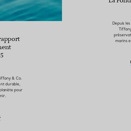
La Fond
Depuis les
Tiffan
préservat
rapport
marins e
ment
25
Tiffany & Co.
nt durable,
 planète pour
nir.
S