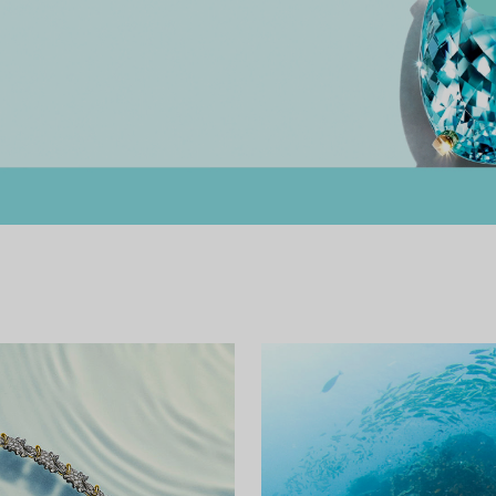
Bagues pour couples
Bagues Eternité
expert en diamants Tiffany.
00:09 / 00:10