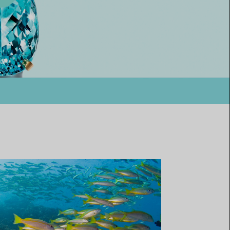
Elsa Peretti®
Comment assortir alliance et
bague de fiançailles