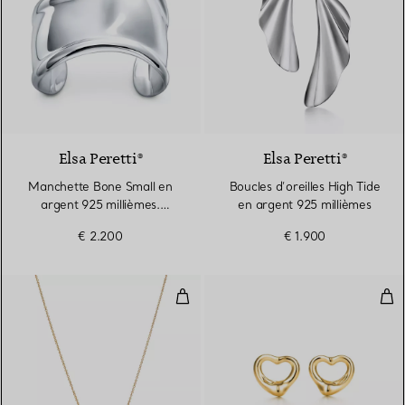
Elsa Peretti®
Elsa Peretti®
Manchette Bone Small en
Boucles d’oreilles High Tide
argent 925 millièmes.
en argent 925 millièmes
Largeur
€ 2.200
€ 1.900
Pendentif Bean design en or jaun
Clou