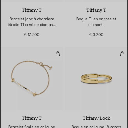
Tiffany T
Tiffany T
Bracelet jonc à charnière
Bague T1 en or rose et
étroite T1 orné de diamants
diamants
en or rose
€ 17.500
€ 3.200
Bracelet Smile en or jaune 18 car
Bag
3 Matériaux
Tiffany T
Tiffany Lock
Bracelet Smile en or jaune
Bague en or jaune 18 carats