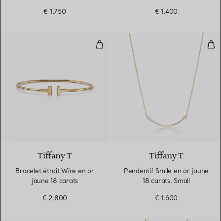
argent 925 millièmes
douce en argent
€ 1.750
€ 1.400
925 millièmes
Bracelet étroit Wire en or jaune 
Pend
3 Matériaux
Tiffany T
Tiffany T
Bracelet étroit Wire en or
Pendentif Smile en or jaune
jaune 18 carats
18 carats. Small
€ 2.800
€ 1.600