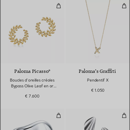
Boucles d’oreilles créoles Bypass
Pen
Paloma Picasso®
Paloma’s Graffiti
Boucles d’oreilles créoles
Pendentif X
Bypass Olive Leaf en or
€ 1.050
jaune
€ 7.600
Manchette Bone Small en argent
Bouc