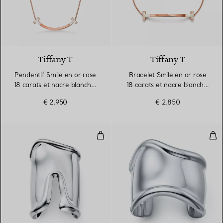
Tiffany T
Tiffany T
Pendentif Smile en or rose
Bracelet Smile en or rose
18 carats et nacre blanche.
18 carats et nacre blanche.
Medium.
Medium.
€ 2.950
€ 2.850
Manchette Bone Large en argent
Man