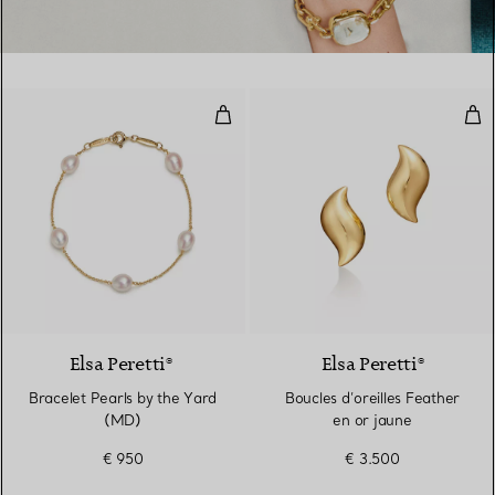
Bracelet Pearls by the Yard (MD
Bouc
Elsa Peretti®
Elsa Peretti®
Bracelet Pearls by the Yard
Boucles d’oreilles Feather
(MD)
en or jaune
€ 950
€ 3.500