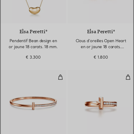
2 Matériaux
Elsa Peretti®
Elsa Peretti®
Pendentif Bean design en
Clous d’oreilles Open Heart
or jaune 18 carats. 18 mm.
en or jaune 18 carats.
11 mm.
€ 3.300
€ 1.800
Bracelet jonc à charnière étroite
Bag
3 Matériaux