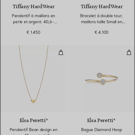
Tiffany HardWear
Tiffany HardWear
Pendentif à maillons en
Bracelet à double tour,
perle et argent. 40,6-
maillons taille Small en
45,7 cm en argent
argent 925 millièmes
€ 1.450
€ 4.100
925 millièmes
Pendentif Bean design en or jaun
Bag
2 Matériaux
Elsa Peretti®
Elsa Peretti®
Pendentif Bean design en
Bague Diamond Hoop