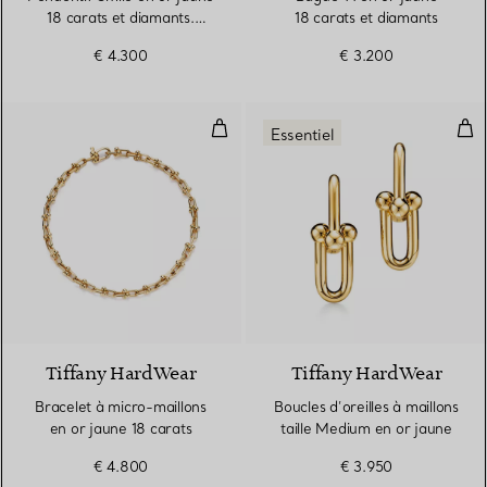
18 carats et diamants.
18 carats et diamants
Medium.
€ 4.300
€ 3.200
Bracelet à micro-maillons en or 
Bouc
Essentiel
2 Matériaux
Tiffany HardWear
Tiffany HardWear
Bracelet à micro-maillons
Boucles d’oreilles à maillons
en or jaune 18 carats
taille Medium en or jaune
€ 4.800
€ 3.950