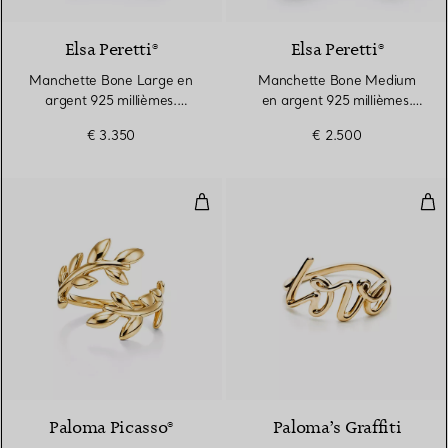
Elsa Peretti®
Elsa Peretti®
Manchette Bone Large en
Manchette Bone Medium
argent 925 millièmes.
en argent 925 millièmes.
Largeur
Largeur
€ 3.350
€ 2.500
Bague Olive Leaf en or jaune 18 
Bag
2 Matériaux
Paloma Picasso®
Paloma’s Graffiti