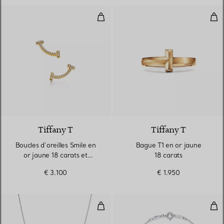
Boucles d’oreilles Smile en or jau
Bag
3 Matériaux
Tiffany T
Tiffany T
Boucles d’oreilles Smile en
Bague T1 en or jaune
or jaune 18 carats et
18 carats
diamants. Mini.
€ 3.100
€ 1.950
Pendentif Aigue-marine Color by
Dia