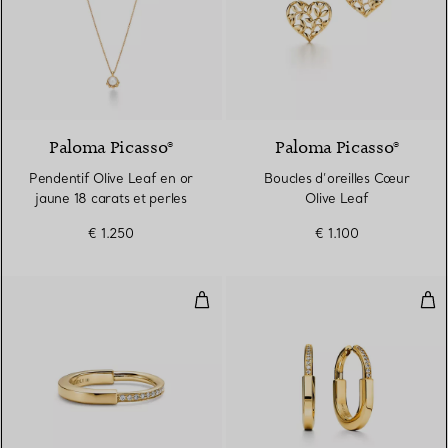
Paloma Picasso®
Paloma Picasso®
Pendentif Olive Leaf en or
Boucles d’oreilles Cœur
jaune 18 carats et perles
Olive Leaf
€ 1.250
€ 1.100
Bague en or jaune 18 carats et 
Bou