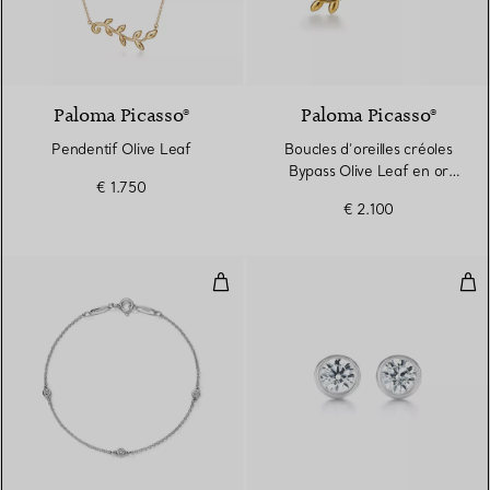
Paloma Picasso®
Paloma Picasso®
Pendentif Olive Leaf
Boucles d’oreilles créoles
Bypass Olive Leaf en or
€ 1.750
jaune
€ 2.100
Diamonds by The Yard® Bracele
Dia