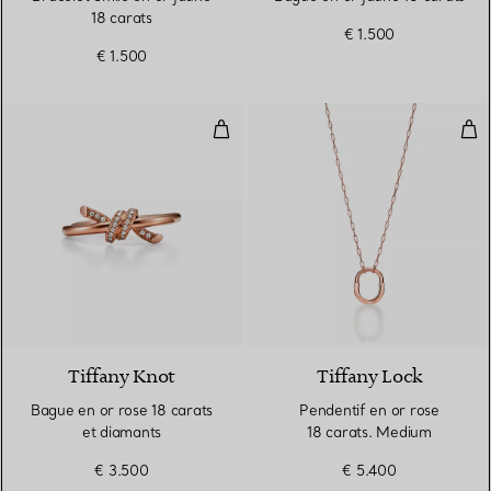
18 carats
€ 1.500
€ 1.500
Bague en or rose 18 carats et d
Pen
3 Matériaux
Tiffany Knot
Tiffany Lock
Bague en or rose 18 carats
Pendentif en or rose
et diamants
18 carats. Medium
€ 3.500
€ 5.400