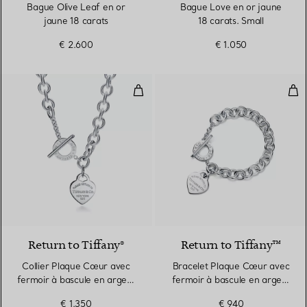
Bague Olive Leaf en or
Bague Love en or jaune
jaune 18 carats
18 carats. Small
€ 2.600
€ 1.050
Collier Plaque Cœur avec fermoir
Bra
Return to Tiffany®
Return to Tiffany™
Collier Plaque Cœur avec
Bracelet Plaque Cœur avec
fermoir à bascule en argent
fermoir à bascule en argent
925 millièmes
925 millièmes
€ 1.350
€ 940