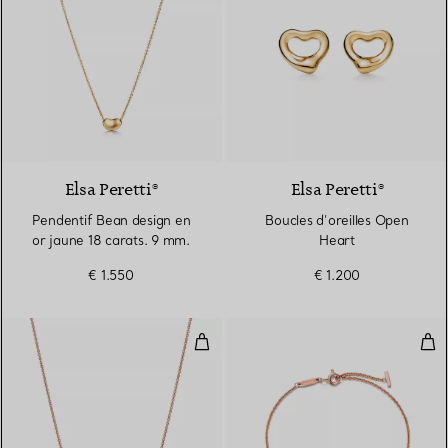
2 Matériaux
Elsa Peretti®
Elsa Peretti®
Pendentif Bean design en
Boucles d’oreilles Open
or jaune 18 carats. 9 mm.
Heart
€ 1.550
€ 1.200
Pendentif Smile en or rose 18 ca
Bra