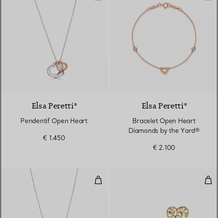
Elsa Peretti®
Elsa Peretti®
Pendentif Open Heart
Bracelet Open Heart
Diamonds by the Yard®
€ 1.450
€ 2.100
Pendentif Olive Leaf en or jaune 
Bou