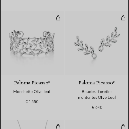
Manchette Olive leaf
Bou
Paloma Picasso®
Paloma Picasso®
Manchette Olive leaf
Boucles d’oreilles
montantes Olive Leaf
€ 1.550
€ 640
Pendentif Open Heart
Bra