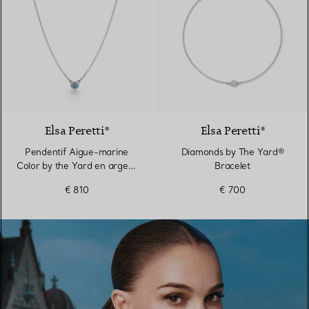
2 gemstones
Elsa Peretti®
Elsa Peretti®
Pendentif Aigue-marine
Diamonds by The Yard®
Color by the Yard en argent
Bracelet
925 millièmes
€ 810
€ 700