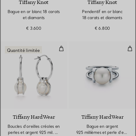
Tiffany Knot
Tiffany Knot
Bague en or blanc 18 carats
Pendentif en or blanc
et diamants
18 carats et diamants
€ 3.600
€ 6.800
Boucles d’oreilles créoles en per
Bag
Quantité limitée
Tiffany HardWear
Tiffany HardWear
Boucles d’oreilles créoles en
Bague en argent
perles et argent 925 mil. en
925 millièmes et perle d’eau