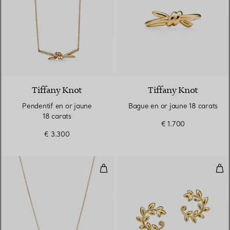
2 Matériaux
Tiffany Knot
Tiffany Knot
Pendentif en or jaune
Bague en or jaune 18 carats
18 carats
€ 1.700
€ 3.300
Pendentif Olive Leaf
Bouc