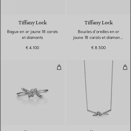
3 Matériaux
Tiffany Lock
Tiffany Lock
Bague en or jaune 18 carats
Boucles d’oreilles en or
et diamants
jaune 18 carats et diamants.
Medium.
€ 4.100
€ 8.500
Bague en or blanc 18 carats et 
Pen
3 Matériaux