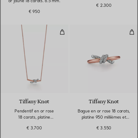
or jaune 18 carats. 6.5 mm.
€ 2.300
€ 950
Pendentif en or rose 18 carats, p
Bag
3 Matériaux
Tiffany Knot
Tiffany Knot
Pendentif en or rose
Bague en or rose 18 carats,
18 carats, platine
platine 950 millièmes et
950 millièmes et diamants.
diamants
€ 3.700
€ 3.550
Small.