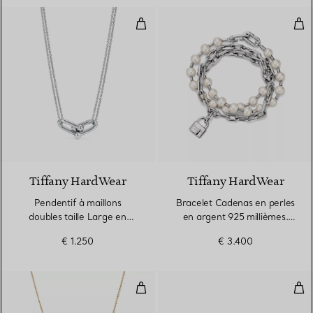
Pendentif à maillons doubles tail
Bra
Tiffany HardWear
Tiffany HardWear
Pendentif à maillons
Bracelet Cadenas en perles
doubles taille Large en
en argent 925 millièmes.
argent 925 millièmes
Medium.
€ 1.250
€ 3.400
Pendentif Bean design en or jaun
Bou