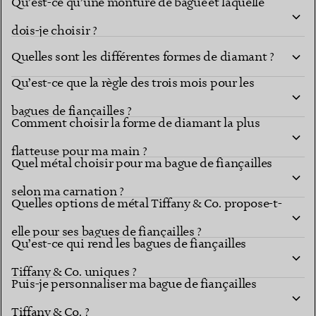
Qu’est-ce qu’une monture de bague et laquelle
dois-je choisir ?
Quelles sont les différentes formes de diamant ?
Qu’est-ce que la règle des trois mois pour les
Les formes de diamant
montures les plus connues
bagues de fiançailles ?
Comment choisir la forme de diamant la plus
flatteuse pour ma main ?
Quel métal choisir pour ma bague de fiançailles
selon ma carnation ?
Quelles options de métal Tiffany & Co. propose-t-
elle pour ses bagues de fiançailles ?
Qu’est-ce qui rend les bagues de fiançailles
Tiffany & Co. uniques ?
Puis-je personnaliser ma bague de fiançailles
explorer les
différentes formes
Tiffany & Co. ?