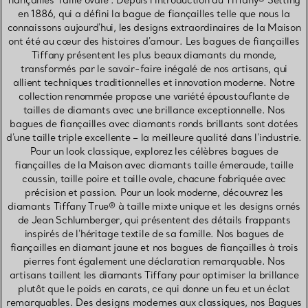
fiançailles Taille ovale . Depuis l'introduction du Tiffany® Setting
en 1886, qui a défini la bague de fiançailles telle que nous la
connaissons aujourd'hui, les designs extraordinaires de la Maison
ont été au cœur des histoires d'amour. Les bagues de fiançailles
Tiffany présentent les plus beaux diamants du monde,
transformés par le savoir-faire inégalé de nos artisans, qui
allient techniques traditionnelles et innovation moderne. Notre
collection renommée propose une variété époustouflante de
tailles de diamants avec une brillance exceptionnelle. Nos
bagues de fiançailles avec diamants ronds brillants sont dotées
d'une taille triple excellente – la meilleure qualité dans l'industrie.
Pour un look classique, explorez les célèbres bagues de
fiançailles de la Maison avec diamants taille émeraude, taille
coussin, taille poire et taille ovale, chacune fabriquée avec
précision et passion. Pour un look moderne, découvrez les
diamants Tiffany True® à taille mixte unique et les designs ornés
de Jean Schlumberger, qui présentent des détails frappants
inspirés de l'héritage textile de sa famille. Nos bagues de
fiançailles en diamant jaune et nos bagues de fiançailles à trois
pierres font également une déclaration remarquable. Nos
artisans taillent les diamants Tiffany pour optimiser la brillance
plutôt que le poids en carats, ce qui donne un feu et un éclat
remarquables. Des designs modernes aux classiques, nos Bagues