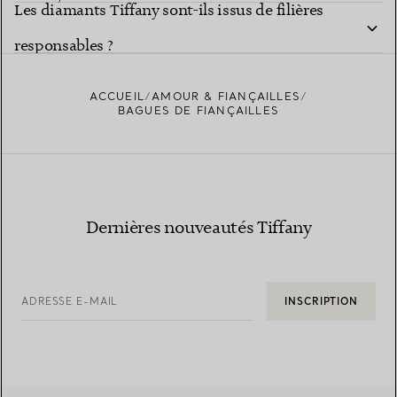
Les diamants Tiffany sont-ils issus de filières
Studio des bagues Tiffany
responsables ?
ACCUEIL
AMOUR & FIANÇAILLES
BAGUES DE FIANÇAILLES
En savoir plus sur la provenance de nos
diamants et notre approvisionnement responsable
Dernières nouveautés Tiffany
ADRESSE E-MAIL
INSCRIPTION