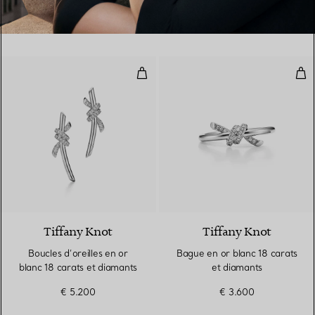
Boucles d’oreilles en or blanc 18
Bag
4 Matériaux
Tiffany Knot
Tiffany Knot
Boucles d’oreilles en or
Bague en or blanc 18 carats
blanc 18 carats et diamants
et diamants
€ 5.200
€ 3.600