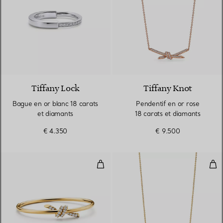
3 Matériaux
Tiffany Lock
Tiffany Knot
Bague en or blanc 18 carats
Pendentif en or rose
et diamants
18 carats et diamants
€ 4.350
€ 9.500
Bracelet jonc Wire en or jaune 1
Pen