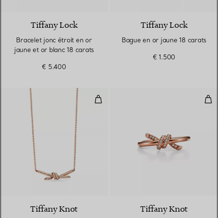
Tiffany Lock
Tiffany Lock
Bracelet jonc étroit en or
Bague en or jaune 18 carats
jaune et or blanc 18 carats
€ 1.500
€ 5.400
Pendentif en or rose 18 carats e
Bag
3 Matériaux
Tiffany Knot
Tiffany Knot