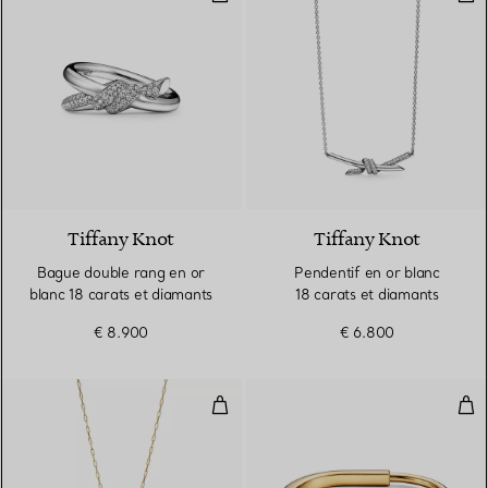
3 Matériaux
Tiffany Knot
Tiffany Knot
Bague double rang en or
Pendentif en or blanc
blanc 18 carats et diamants
18 carats et diamants
€ 8.900
€ 6.800
Pendentif en or jaune 18 carats.
Bra