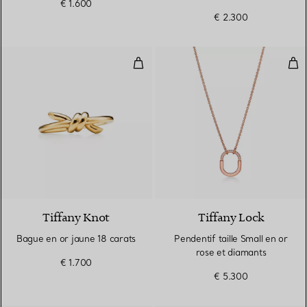
€ 1.600
€ 2.300
Bague en or jaune 18 carats
Pend
2 Matériaux
Tiffany Knot
Tiffany Lock
Bague en or jaune 18 carats
Pendentif taille Small en or
rose et diamants
€ 1.700
€ 5.300