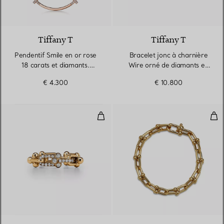
3 Matériaux
Tiffany T
Tiffany T
Pendentif Smile en or rose
Bracelet jonc à charnière
18 carats et diamants.
Wire orné de diamants en
Medium.
or rose
€ 4.300
€ 10.800
Bague à maillons taille Small en 
Bra
3 Matériaux