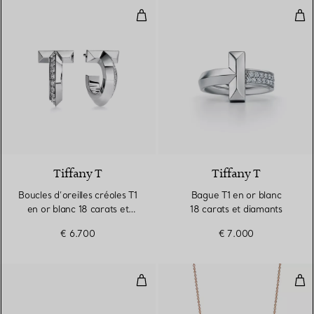
Boucles d’oreilles créoles T1 en 
Bag
3 Matériaux
Tiffany T
Tiffany T
Boucles d’oreilles créoles T1
Bague T1 en or blanc
en or blanc 18 carats et
18 carats et diamants
diamants
€ 6.700
€ 7.000
Bague en or blanc 18 carats et 
Pen