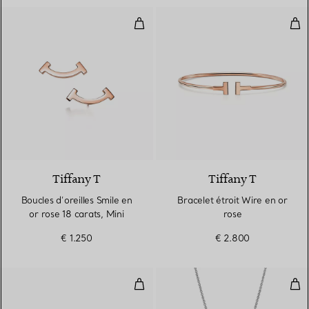
Boucles d’oreilles Smile en or ros
Brac
3 Matériaux
Tiffany T
Tiffany T
Boucles d’oreilles Smile en
Bracelet étroit Wire en or
or rose 18 carats, Mini
rose
€ 1.250
€ 2.800
Boucles d’oreilles taille Small en
Pend