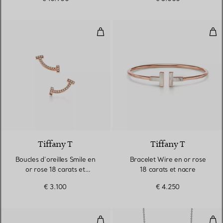
Boucles d’oreilles Smile en or ros
Bra
3 Matériaux
Tiffany T
Tiffany T
Boucles d’oreilles Smile en
Bracelet Wire en or rose
or rose 18 carats et
18 carats et nacre
diamants. Mini.
€ 3.100
€ 4.250
Bague double rang en or blanc 1
Pen