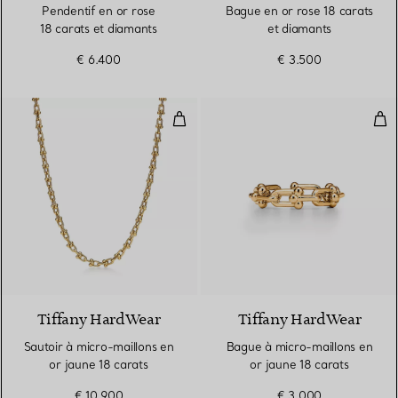
Pendentif en or rose
Bague en or rose 18 carats
18 carats et diamants
et diamants
€ 6.400
€ 3.500
Sautoir à micro-maillons en or ja
Bag
2 Matériaux
Tiffany HardWear
Tiffany HardWear
Sautoir à micro-maillons en
Bague à micro-maillons en
or jaune 18 carats
or jaune 18 carats
€ 10.900
€ 3.000