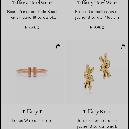
Tiffany HardWear
Tiffany HardWear
Bague à maillons taille Small
Bracelet à maillons en or
en or jaune 18 carats et
jaune 18 carats, Medium
diamants
€ 7.400
€ 9.900
Bague Wire en or rose
Bouc
3 Matériaux
Tiffany T
Tiffany Knot
Bague Wire en or rose
Boucles d’oreilles en or
jaune 18 carats. Small.