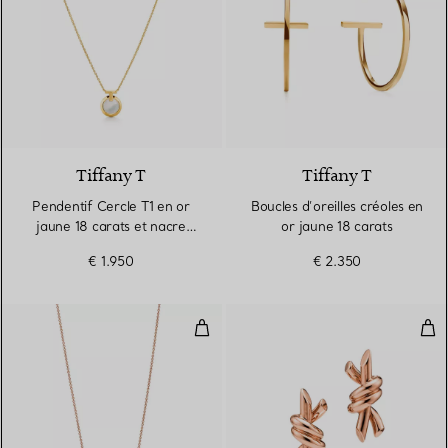
Tiffany T
Tiffany T
Pendentif Cercle T1 en or
Boucles d’oreilles créoles en
jaune 18 carats et nacre
or jaune 18 carats
blanche
€ 1.950
€ 2.350
Pendentif en or rose 18 carats. S
Bouc