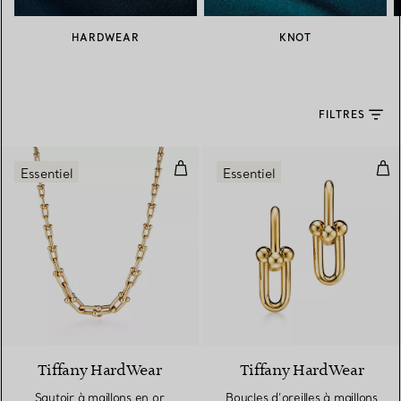
HARDWEAR
KNOT
FILTRES
Sautoir à maillons en or jaune 18
Bouc
Essentiel
Essentiel
2 Matériaux
Tiffany HardWear
Tiffany HardWear
Sautoir à maillons en or
Boucles d’oreilles à maillons