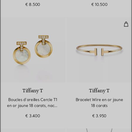
diamants
diamants
€ 8.500
€ 10.500
Bra
Tiffany T
Tiffany T
Boucles d’oreilles Cercle T1
Bracelet Wire en or jaune
en or jaune 18 carats, nacre
18 carats
et diamants
€ 3.400
€ 3.950