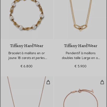
Tiffany HardWear
Tiffany HardWear
Bracelet à maillons en or
Pendentif à maillons
jaune 18 carats et perles
doubles taille Large en or
d’eau douce
jaune 18 carats
€ 6.800
€ 5.900
Pendentif Smile en or rose 18 ca
Bra