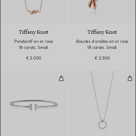
2 Matériaux
Tiffany Knot
Tiffany Knot
Pendentif en or rose
Boucles d’oreilles en or rose
18 carats. Small.
18 carats. Small.
€ 2.000
€ 2.300
Bracelet étroit Wire en or blanc 
Pen
3 Matériaux