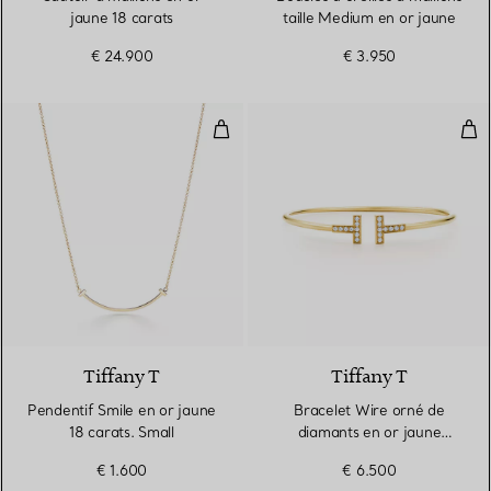
jaune 18 carats
taille Medium en or jaune
€ 24.900
€ 3.950
Pendentif Smile en or jaune 18 ca
Bra
3 Matériaux
Tiffany T
Tiffany T
Pendentif Smile en or jaune
Bracelet Wire orné de
18 carats. Small
diamants en or jaune
18 carats
€ 1.600
€ 6.500