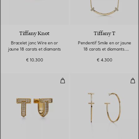
4 Matériaux
Tiffany Knot
Tiffany T
Bracelet jonc Wire en or
Pendentif Smile en or jaune
jaune 18 carats et diamants
18 carats et diamants.
Medium.
€ 10.300
€ 4.300
Boucles d’oreilles huggies T1 av
Bouc
3 Matériaux