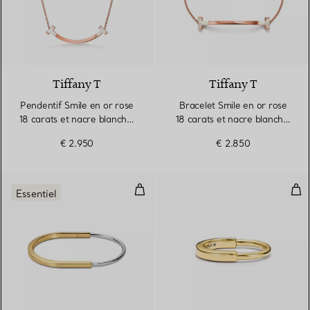
Tiffany T
Tiffany T
Pendentif Smile en or rose
Bracelet Smile en or rose
18 carats et nacre blanche.
18 carats et nacre blanche.
Medium.
Medium.
€ 2.950
€ 2.850
Bracelet jonc étroit en or jaune e
Bag
Essentiel
3 Matériaux