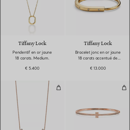
3 Matériaux
Tiffany Lock
Tiffany Lock
Pendentif en or jaune
Bracelet jonc en or jaune
18 carats. Medium.
18 carats accentué de
diamants
€ 5.400
€ 13.000
Pendentif Smile en or rose 18 ca
Bra