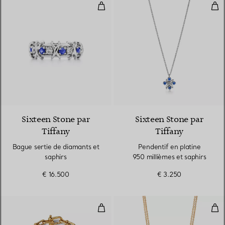
Bague sertie de diamants et saph
Pend
2 Couleurs
Sixteen Stone par
Sixteen Stone par
Tiffany
Tiffany
Bague sertie de diamants et
Pendentif en platine
saphirs
950 millièmes et saphirs
€ 16.500
€ 3.250
Bracelet à maillons en or jaune 1
Pend