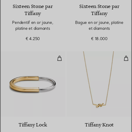
Sixteen Stone par
Sixteen Stone par
Tiffany
Tiffany
Pendentif en or jaune,
Bague en or jaune, platine
platine et diamants
et diamants
€ 4.250
€ 18.000
Bracelet jonc en or jaune et or b
Pend
5 Matériaux
Tiffany Lock
Tiffany Knot