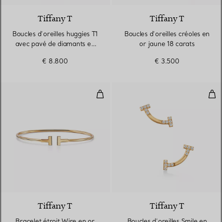
Tiffany T
Tiffany T
Boucles d’oreilles huggies T1
Boucles d’oreilles créoles en
avec pavé de diamants en
or jaune 18 carats
demi-cercle en or jaune
€ 8.800
€ 3.500
18 carats
Bracelet étroit Wire en or jaune 
Bouc
3 Matériaux
Tiffany T
Tiffany T
Bracelet étroit Wire en or
Boucles d’oreilles Smile en