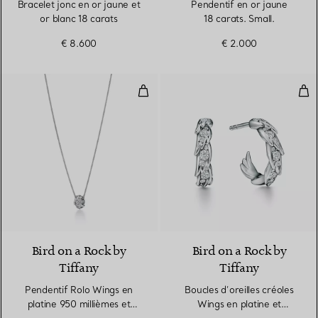
Bracelet jonc en or jaune et
Pendentif en or jaune
or blanc 18 carats
18 carats. Small.
€ 8.600
€ 2.000
Pendentif Rolo Wings en platine 
Bouc
2 Matériaux
Bird on a Rock by
Bird on a Rock by
Tiffany
Tiffany
Pendentif Rolo Wings en
Boucles d’oreilles créoles
platine 950 millièmes et
Wings en platine et