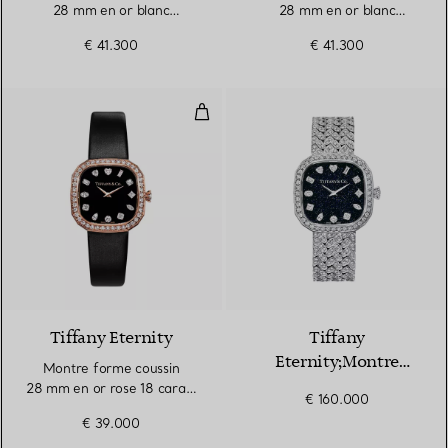
28 mm en or blanc
28 mm en or blanc
18 carats et diamants
18 carats et diamants
€ 41.300
€ 41.300
Montre forme coussin 28 mm en o
2 Matériaux
Tiffany Eternity
Tiffany
Eternity;Montre
Montre forme coussin
Diamond en or blanc
28 mm en or rose 18 carats
€ 160.000
18 carats et diamants
et diamants
€ 39.000