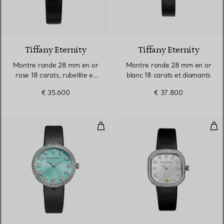
2 Matériaux
Tiffany Eternity
Tiffany Eternity
Montre ronde 28 mm en or
Montre ronde 28 mm en or
rose 18 carats, rubellite et
blanc 18 carats et diamants
diamants
€ 35.600
€ 37.800
Montre ronde 32 mm en or blanc 
Mon
2 Matériaux