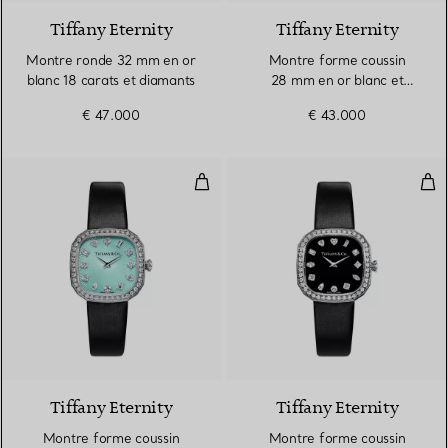
Tiffany Eternity
Tiffany Eternity
Montre ronde 32 mm en or
Montre forme coussin
blanc 18 carats et diamants
28 mm en or blanc et
diamants
€ 47.000
€ 43.000
Montre forme coussin 28 mm en o
Mon
2 Matériaux
Tiffany Eternity
Tiffany Eternity
Montre forme coussin
Montre forme coussin