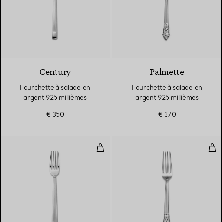
Century
Palmette
Fourchette à salade en
Fourchette à salade en
argent 925 millièmes
argent 925 millièmes
€ 350
€ 370
Fourchette de table en argent 92
Fou