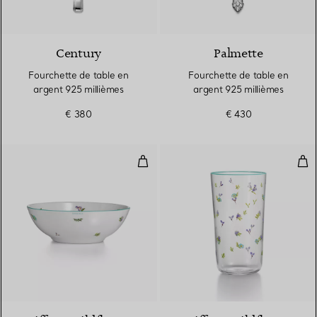
Century
Palmette
Fourchette de table en
Fourchette de table en
argent 925 millièmes
argent 925 millièmes
€ 380
€ 430
Bol à céréales en porcelaine
Ver