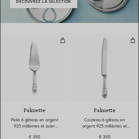
DÉCOUVREZ LA SÉLECTION
Pelle à gâteau en argent 925 mil
Cou
Palmette
Palmette
Pelle à gâteau en argent
Couteau à gâteau en
925 millièmes et acier
argent 925 millièmes et
inoxydable
acier inoxydable
€ 390
€ 390