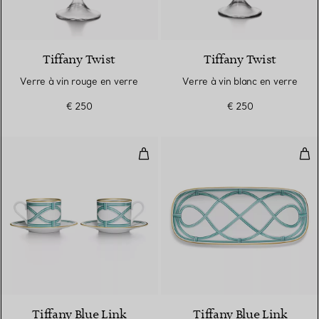
Tiffany Twist
Tiffany Twist
Verre à vin rouge en verre
Verre à vin blanc en verre
€ 250
€ 250
Tasse à thé et soucoupe en porc
Peti
Tiffany Blue Link
Tiffany Blue Link