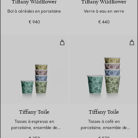
Tiffany Wildflower
Tiffany Wildflower
Bol à céréales en porcelaine
Verre à eau en verre
€ 940
€ 440
Tasses à espresso en porcelaine,
Tas
Tiffany Toile
Tiffany Toile
Tasses à espresso en
Tasses à café en
porcelaine, ensemble de
porcelaine, ensemble de
cinq
cinq