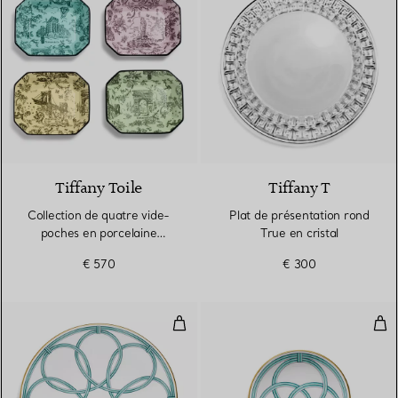
Tiffany Toile
Tiffany T
Collection de quatre vide-
Plat de présentation rond
poches en porcelaine
True en cristal
multicolore
€ 570
€ 300
Assiette de présentation en porc
Assi