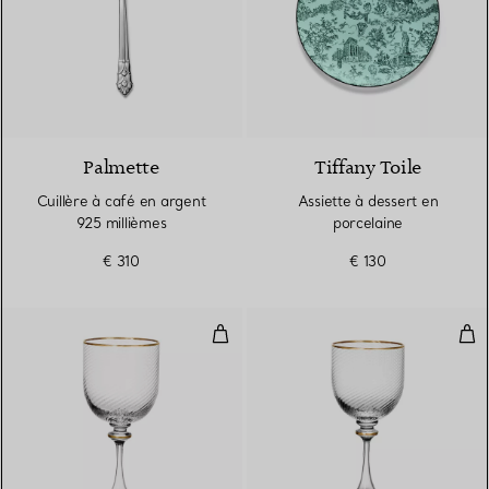
Palmette
Tiffany Toile
Cuillère à café en argent
Assiette à dessert en
925 millièmes
porcelaine
€ 310
€ 130
Verre à vin rouge en verre
Verr