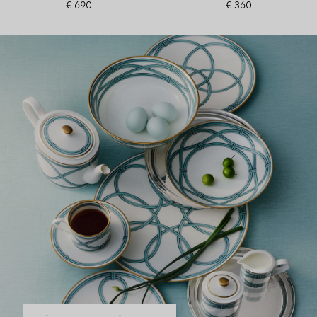
€ 690
€ 360