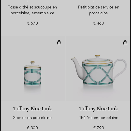
Tasse à thé et soucoupe en
Petit plat de service en
porcelaine, ensemble de
porcelaine
deux
€ 570
€ 460
Sucrier en porcelaine
Thé
Tiffany Blue Link
Tiffany Blue Link
Sucrier en porcelaine
Théière en porcelaine
€ 300
€ 790