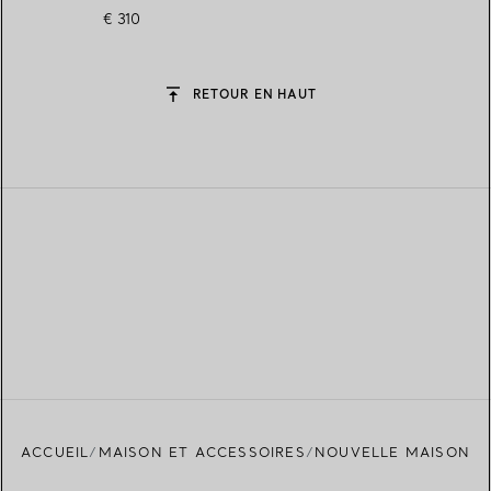
saphir et rose morganite
€ 310
RETOUR EN HAUT
ACCUEIL
MAISON ET ACCESSOIRES
NOUVELLE MAISON