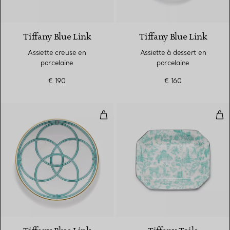
Tiffany Blue Link
Tiffany Blue Link
Assiette creuse en
Assiette à dessert en
porcelaine
porcelaine
€ 190
€ 160
Assiette à dîner en porcelaine
Vid