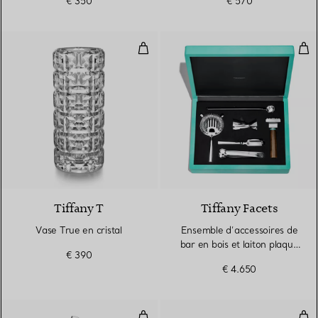
€ 350
€ 570
Vase True en cristal
Ens
Tiffany T
Tiffany Facets
Vase True en cristal
Ensemble d’accessoires de
bar en bois et laiton plaqué
€ 390
argent
€ 4.650
Pelle à fromage en argent 925 mi
Tas