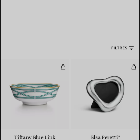
FILTRES
Saladier en porcelaine
Cad
Tiffany Blue Link
Elsa Peretti®