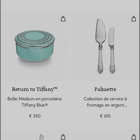
Boîte Medium en porcelaine Tiff
Col
Return to Tiffany™
Palmette
Boîte Medium en porcelaine
Collection de service à
Tiffany Blue®
fromage en argent
925 millièmes et acier
€ 350
€ 610
inoxydable
Collection de service à gâteau en
Cui