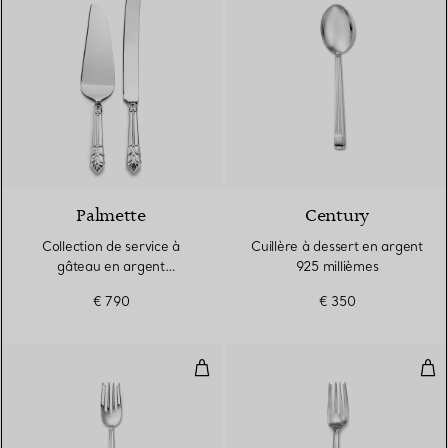
Palmette
Century
Collection de service à
Cuillère à dessert en argent
gâteau en argent
925 millièmes
925 millièmes et acier
€ 790
€ 350
inoxydable
Fourchette à salade en argent 9
Fou