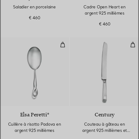
Saladier en porcelaine
Cadre Open Heart en
argent 925 millièmes
€ 460
€ 460
Cuillère à risotto Padova en arge
Cou
Elsa Peretti®
Century
Cuillère à risotto Padova en
Couteau à gâteau en
argent 925 millièmes
argent 925 millièmes et
acier inoxydable