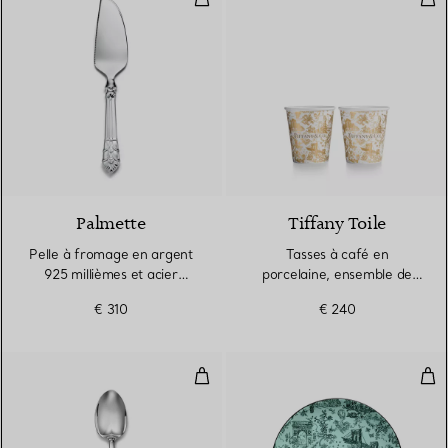
Palmette
Tiffany Toile
Pelle à fromage en argent
Tasses à café en
925 millièmes et acier
porcelaine, ensemble de
inoxydable
deux
€ 310
€ 240
Cuillère à café en argent 925 mil
Ass