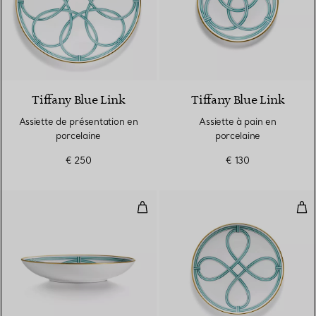
Tiffany Blue Link
Tiffany Blue Link
Assiette de présentation en
Assiette à pain en
porcelaine
porcelaine
€ 250
€ 130
Assiette creuse en porcelaine
Ass