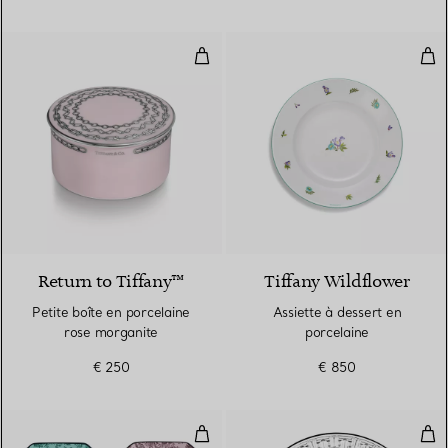
Petite boîte en porcelaine rose 
Ass
Return to Tiffany™
Tiffany Wildflower
Petite boîte en porcelaine
Assiette à dessert en
rose morganite
porcelaine
€ 250
€ 850
Collection de quatre vide-poches
Plat