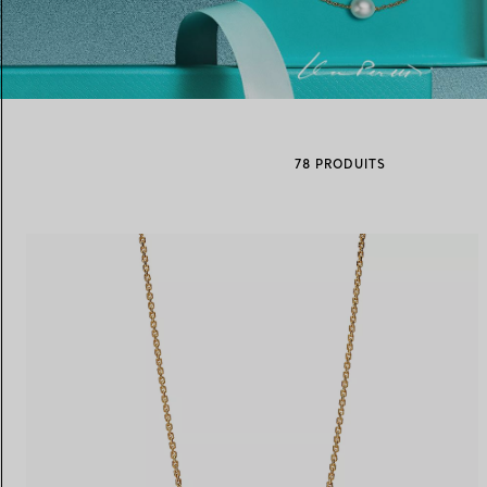
Alliances pour femme
Alliances pour hommes
78 PRODUITS
Prenez
rendez-vous
avec un 