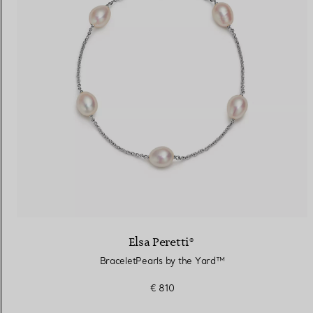
Elsa Peretti®
BraceletPearls by the Yard™
€ 810