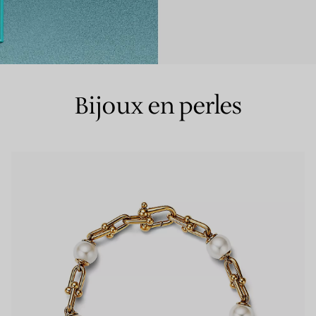
Bagues pour couples
Bagues Eternité
Bijoux en perles
expert en diamants Tiffany.