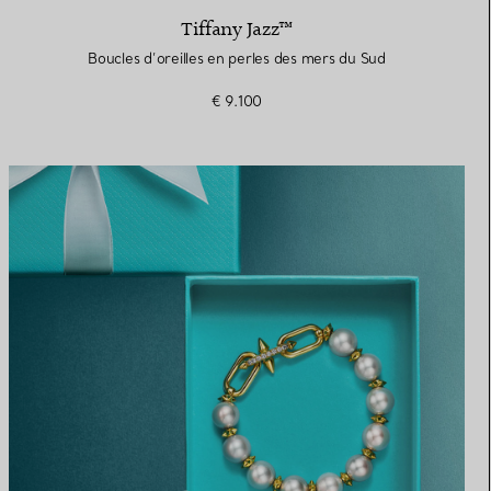
Tiffany Jazz™
Boucles d’oreilles en perles des mers du Sud
€ 9.100