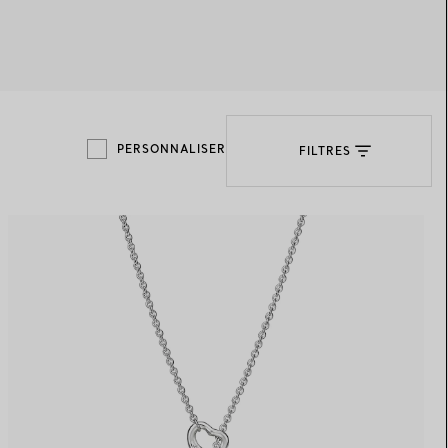
Elsa Peretti®
Comment assortir alliance et
bague de fiançailles
PERSONNALISER
FILTRES