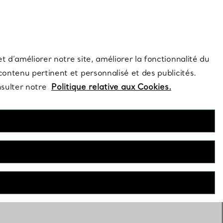
s et exclusivités de la Maison.
Contactez-nous
Connectez-vo
t d’améliorer notre site, améliorer la fonctionnalité du
 contenu pertinent et personnalisé et des publicités.
nsulter notre
Politique relative aux Cookies.
Bijoux en perles
temporelle des bijoux en perles Tiffany. Découvrez les bijoux
ulture d’eau douce, de Tahiti, des mers du Sud et d’Akoya.