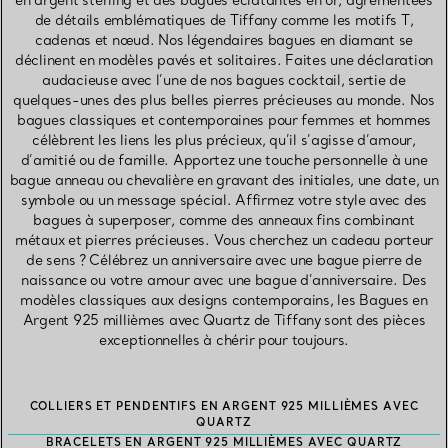
en argent sterling et des bagues éclatantes en or, agrémentées
de détails emblématiques de Tiffany comme les motifs T,
cadenas et nœud. Nos légendaires bagues en diamant se
déclinent en modèles pavés et solitaires. Faites une déclaration
audacieuse avec l’une de nos bagues cocktail, sertie de
quelques-unes des plus belles pierres précieuses au monde. Nos
bagues classiques et contemporaines pour femmes et hommes
célèbrent les liens les plus précieux, qu’il s’agisse d’amour,
d’amitié ou de famille. Apportez une touche personnelle à une
bague anneau ou chevalière en gravant des initiales, une date, un
symbole ou un message spécial. Affirmez votre style avec des
bagues à superposer, comme des anneaux fins combinant
métaux et pierres précieuses. Vous cherchez un cadeau porteur
de sens ? Célébrez un anniversaire avec une bague pierre de
naissance ou votre amour avec une bague d’anniversaire. Des
modèles classiques aux designs contemporains, les Bagues en
Argent 925 millièmes avec Quartz de Tiffany sont des pièces
exceptionnelles à chérir pour toujours.
COLLIERS ET PENDENTIFS EN ARGENT 925 MILLIÈMES AVEC
QUARTZ
BRACELETS EN ARGENT 925 MILLIÈMES AVEC QUARTZ