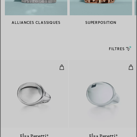
ALLIANCES CLASSIQUES
SUPERPOSITION
FILTRES
Bague Cabochon
Bag
4 gemstones
Elsa Peretti®
Elsa Peretti®