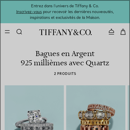
Entrez dans l’univers de Tiffany & Co.
L’été 
Inscrivez-vous
pour recevoir les dernières nouveautés,
inspirations et exclusivités de la Maison.
Contacte
Bagues en Argent
925 millièmes avec Quartz
2 PRODUITS