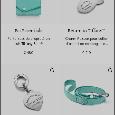
Pet Essentials
Return to Tiffany™
Porte-sacs de propreté en
Charm Poisson pour collier
cuir Tiffany Blue®
d’animal de compagnie en
acier inoxydable
€ 480
€ 210
Charm Cœur pour collier d’anima
Lais