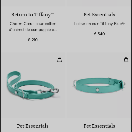
Return to Tiffany™
Pet Essentials
Charm Cœur pour collier
Laisse en cuir Tiffany Blue®
d’animal de compagnie en
€ 540
acier inoxydable
€ 210
Laisse en cuir Tiffany Blue®
Coll
Pet Essentials
Pet Essentials