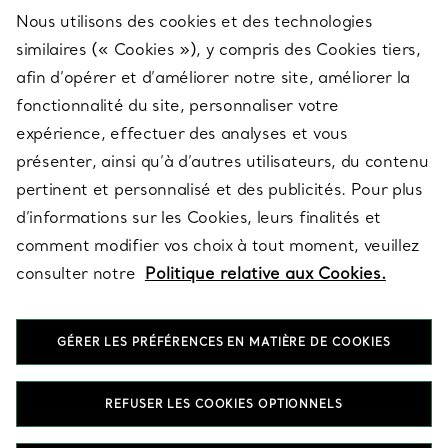
Nous utilisons des cookies et des technologies
SERVICES
similaires (« Cookies »), y compris des Cookies tiers,
afin d’opérer et d’améliorer notre site, améliorer la
fonctionnalité du site, personnaliser votre
À PROPOS
expérience, effectuer des analyses et vous
présenter, ainsi qu’à d’autres utilisateurs, du contenu
pertinent et personnalisé et des publicités. Pour plus
QUESTIONS LÉGALES
d’informations sur les Cookies, leurs finalités et
comment modifier vos choix à tout moment, veuillez
consulter notre
Politique relative aux Cookies.
SUIVEZ-NOUS
GÉRER LES PRÉFÉRENCES EN MATIÈRE DE COOKIES
Changer de région :
REFUSER LES COOKIES OPTIONNELS
T&Co. 2026