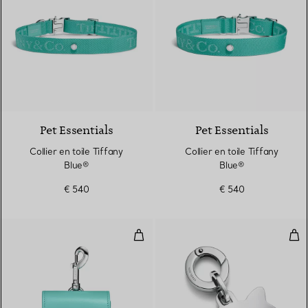
Pet Essentials
Pet Essentials
Collier en toile Tiffany
Collier en toile Tiffany
Blue®
Blue®
€ 540
€ 540
Porte-sacs de propreté en cuir T
Cha