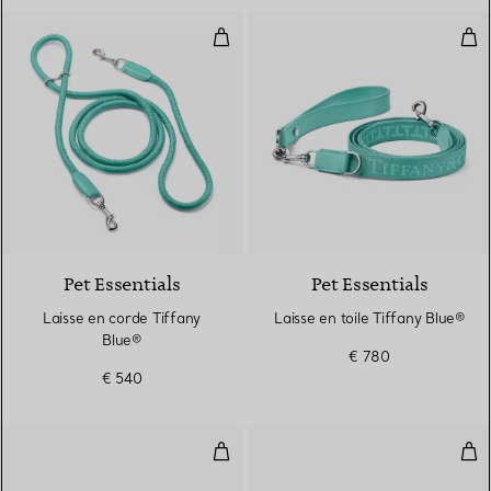
Laisse en corde Tiffany Blue®
Lais
Pet Essentials
Pet Essentials
Laisse en corde Tiffany
Laisse en toile Tiffany Blue®
Blue®
€ 780
€ 540
Collier en toile Tiffany Blue®
Coll