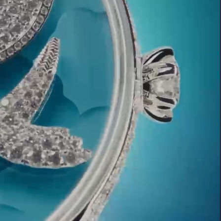
Elsa Peretti®
Comment assortir alliance et
bague de fiançailles