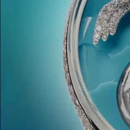
Alliances pour femme
Alliances pour hommes
Prenez
rendez-vous
avec un 