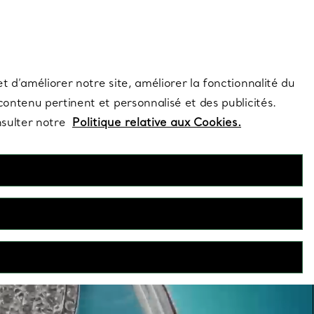
s et exclusivités de la Maison.
Contactez-nous
Connectez-vo
t d’améliorer notre site, améliorer la fonctionnalité du
 contenu pertinent et personnalisé et des publicités.
nsulter notre
Politique relative aux Cookies.