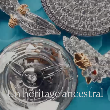
Bagues pour couples
Bagues Eternité
expert en diamants Tiffany.
Un héritage ancestral