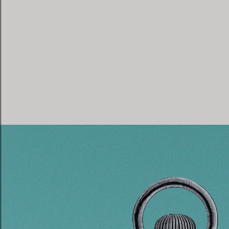
i son autorité dans le monde de
 la fin du XIXe siècle, la Maison
génie en dévoilant des montres
rdinaires à l’Exposition Universelle
, dont la célèbre montre-broche
 nichée au cœur de pétales en
émail rose.