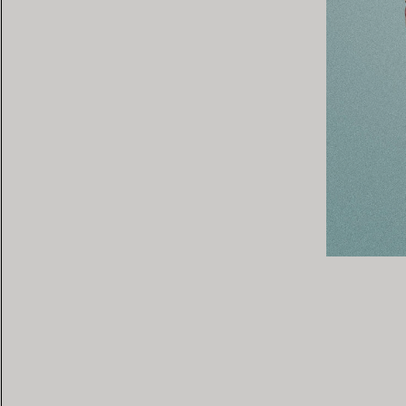
ence en 1847 quand le fondateur
iffany commence à proposer des
montres de poche américaines et
ns sa deuxième boutique new-
oadway. En 1874, la Maison ouvre
nufacture horlogère à Genève,