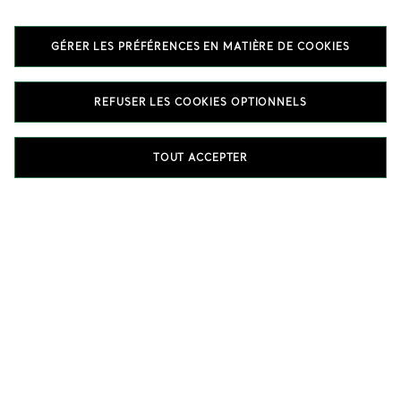
Bijoux Elsa Peretti®
GÉRER LES PRÉFÉRENCES EN MATIÈRE DE COOKIES
REFUSER LES COOKIES OPTIONNELS
DÉCOUVREZ LES CREATIONS ELSA PERETTI®
TOUT ACCEPTER