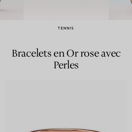
Bagues pour couples
Bagues Eternité
TENNIS
expert en diamants Tiffany.
Bracelets en Or rose avec
Perles