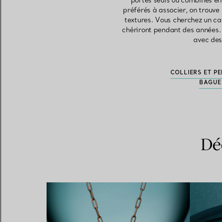
portés seuls ou combinés en
préférés à associer, on trouve
textures. Vous cherchez un cad
chériront pendant des années. N
avec des
COLLIERS ET P
BAGUE
Dé