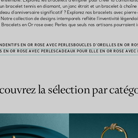
 ensemble. Explorez les bracelets à empiler pour créer la combinaiso
 un bracelet tennis en diamant, un jonc étroit et un bracelet à chaîn
eau d'anniversaire significatif ? Explorez nos bracelets avec pierre
otre collection de designs intemporels reflète l'inventivité légendai
 Bracelets en Or rose avec Perles que seuls nos artisans pourraient 
ENDENTIFS EN OR ROSE AVEC PERLES
BOUCLES D’OREILLES EN OR RO
S EN OR ROSE AVEC PERLES
CADEAUX POUR ELLE EN OR ROSE AVEC 
couvrez la sélection par catégo