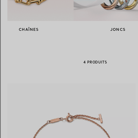
Alliances pour femme
Alliances pour hommes
CHAÎNES
JONCS
Prenez
rendez-vous
avec un 
4 PRODUITS