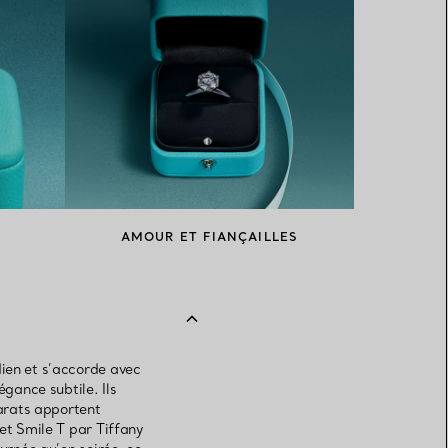
AMOUR ET FIANÇAILLES
dien et s’accorde avec
égance subtile. Ils
carats apportent
et Smile T par Tiffany