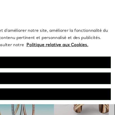
s et exclusivités de la Maison.
Contactez-nous
Connectez-vo
t d’améliorer notre site, améliorer la fonctionnalité du
 contenu pertinent et personnalisé et des publicités.
nsulter notre
Politique relative aux Cookies.