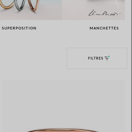
Elsa Peretti®
Comment assortir alliance et
bague de fiançailles
SUPERPOSITION
MANCHETTES
FILTRES