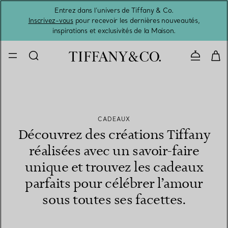
Entrez dans l’univers de Tiffany & Co.
L’été 
Inscrivez-vous
pour recevoir les dernières nouveautés,
inspirations et exclusivités de la Maison.
Contacte
CADEAUX
Découvrez des créations Tiffany
réalisées avec un savoir-faire
unique et trouvez les cadeaux
parfaits pour célébrer l’amour
sous toutes ses facettes.