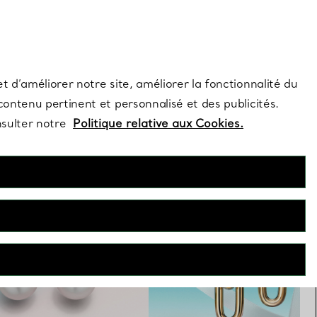
s et exclusivités de la Maison.
Contactez-nous
Connectez-vo
t d’améliorer notre site, améliorer la fonctionnalité du
 contenu pertinent et personnalisé et des publicités.
nsulter notre
Politique relative aux Cookies.