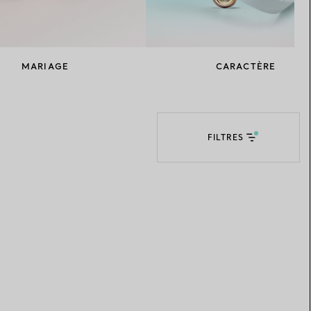
Elsa Peretti®
Comment assortir alliance et
bague de fiançailles
MARIAGE
CARACTÈRE
FILTRES