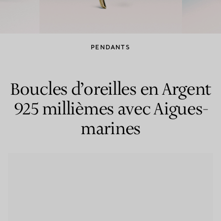
Bagues pour couples
Bagues Eternité
PENDANTS
expert en diamants Tiffany.
Boucles d’oreilles en Argent
925 millièmes avec Aigues-
marines