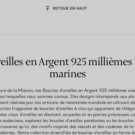
RETOUR EN HAUT
eilles en Argent 925 millièmes
marines
ature de la Maison, nos Boucles d’oreilles en Argent 925 millièmes a
té pour lesquelles nous sommes connus. Des designs intemporels aux pl
ement réalisée par nos artisans de renommée mondiale en utilisant de
ion frappante de boucles d'oreilles à clou qui apportent de l'éléga
es clous d'oreilles en diamant, en perles et en pierres précieuses c
e audacieux, explorez les boucles d'oreilles pendantes ou les boucles
trouverez qu'ici, des motifs inspirés des nœuds et des cadenas de l
odernes. Notre collection diversifiée de boucles d'oreilles en forme