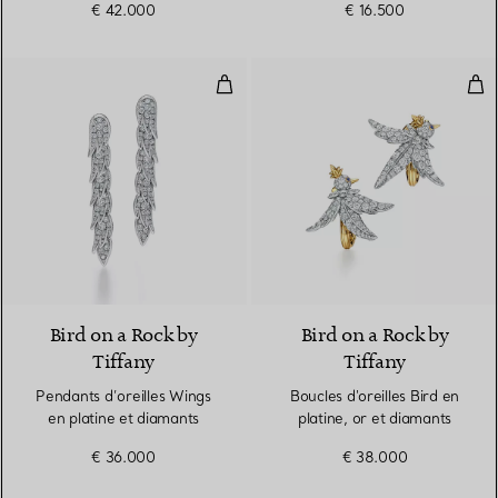
€ 42.000
€ 16.500
Pendants d’oreilles Wings en pla
Bouc
Bird on a Rock by
Bird on a Rock by
Tiffany
Tiffany
Pendants d’oreilles Wings
Boucles d'oreilles Bird en
en platine et diamants
platine, or et diamants
€ 36.000
€ 38.000