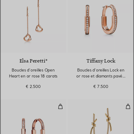
2 Matériaux
Elsa Peretti®
Tiffany Lock
Boucles d’oreilles Open
Boucles d’oreilles Lock en
Heart en or rose 18 carats
or rose et diamants pavés,
Small
€ 2.500
€ 7.500
Boucles d’oreilles en or rose 18 
Pen