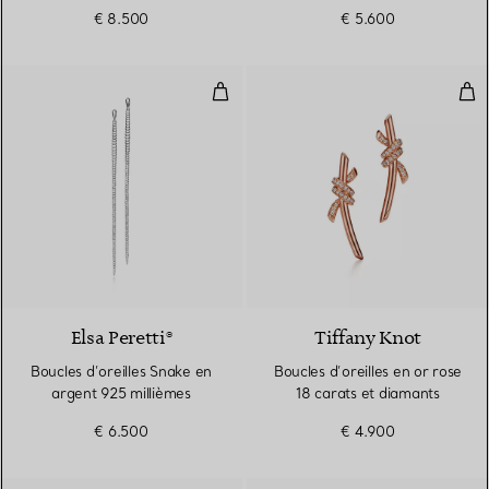
Medium.
€ 8.500
€ 5.600
Boucles d’oreilles Snake en arge
Bouc
Elsa Peretti®
Tiffany Knot
Boucles d’oreilles Snake en
Boucles d’oreilles en or rose
argent 925 millièmes
18 carats et diamants
€ 6.500
€ 4.900