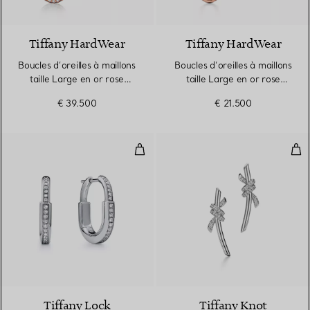
3 Matériaux
Tiffany HardWear
Tiffany HardWear
Boucles d’oreilles à maillons
Boucles d’oreilles à maillons
taille Large en or rose
taille Large en or rose
18 carats et pavé de
18 carats et pavé de
€ 39.500
€ 21.500
diamants
diamants
Boucles d’oreilles Lock en or bla
Bouc
3 Matériaux
Tiffany Lock
Tiffany Knot