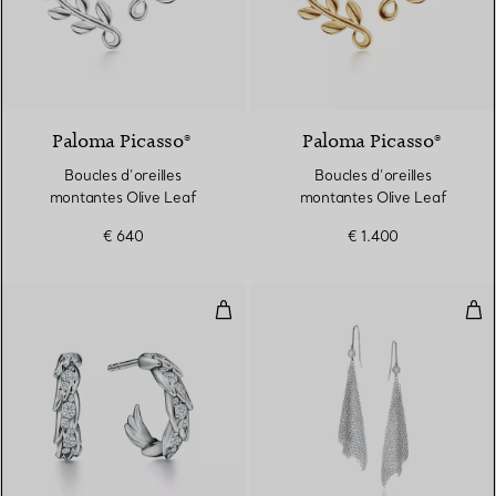
Paloma Picasso®
Paloma Picasso®
Boucles d’oreilles
Boucles d’oreilles
montantes Olive Leaf
montantes Olive Leaf
€ 640
€ 1.400
Boucles d’oreilles créoles Wings 
Bouc