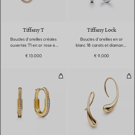
3 Matériaux
Tiffany T
Tiffany Lock
Boucles d’oreilles créoles
Boucles d’oreilles en or
ouvertes T1 en or rose et
blanc 18 carats et diamants.
diamants
Medium.
€ 13.000
€ 9.000
Boucles d’oreilles Lock en or jau
Bou
3 Matériaux