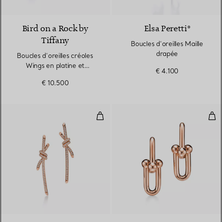
2 Matériaux
Bird on a Rock by
Elsa Peretti®
Tiffany
Boucles d’oreilles Maille
drapée
Boucles d’oreilles créoles
Wings en platine et
€ 4.100
diamants
€ 10.500
Pendants d’oreilles en or rose et
Bouc
2 Matériaux