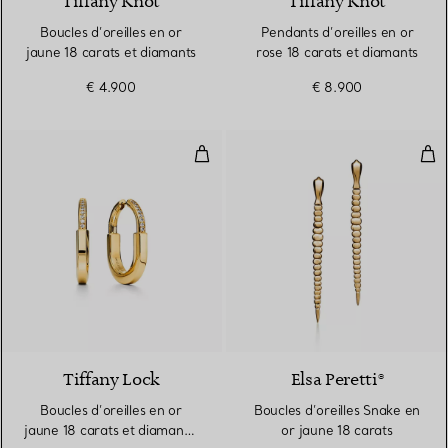
Tiffany Knot
Tiffany Knot
Boucles d’oreilles en or
Pendants d’oreilles en or
jaune 18 carats et diamants
rose 18 carats et diamants
€ 4.900
€ 8.900
Boucles d’oreilles en or jaune 18
Bouc
3 Matériaux
Tiffany Lock
Elsa Peretti®
Boucles d’oreilles en or
Boucles d’oreilles Snake en
jaune 18 carats et diamants.
or jaune 18 carats