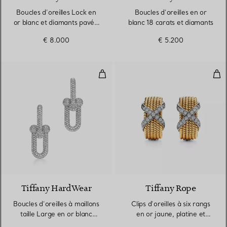
Boucles d’oreilles Lock en
Boucles d’oreilles en or
or blanc et diamants pavés,
blanc 18 carats et diamants
Small
€ 8.000
€ 5.200
Boucles d’oreilles à maillons tail
Clip
3 Matériaux
Tiffany HardWear
Tiffany Rope
Boucles d’oreilles à maillons
Clips d’oreilles à six rangs
taille Large en or blanc
en or jaune, platine et
18 carats et diamants
diamants