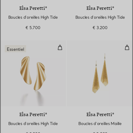
Elsa Peretti®
Elsa Peretti®
Boucles d’oreilles High Tide
Boucles d’oreilles High Tide
€ 5.700
€ 3.200
Boucles d’oreilles High Tide
Bouc
Essentiel
2 Matériaux
Elsa Peretti®
Elsa Peretti®
Boucles d’oreilles High Tide
Boucles d’oreilles Maille