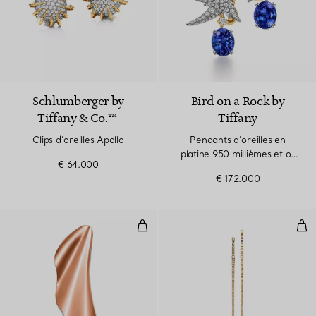
Schlumberger by
Bird on a Rock by
Tiffany & Co.™
Tiffany
Clips d’oreilles Apollo
Pendants d’oreilles en
platine 950 millièmes et or
€ 64.000
jaune avec tanzanites
€ 172.000
Boucles d’oreilles High Tide en or
Bouc