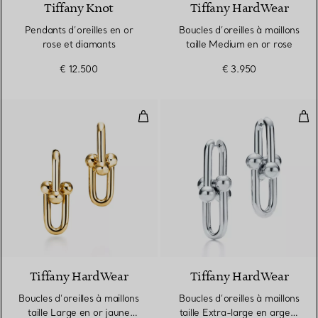
Tiffany Knot
Tiffany HardWear
Pendants d’oreilles en or
Boucles d’oreilles à maillons
rose et diamants
taille Medium en or rose
€ 12.500
€ 3.950
Boucles d’oreilles à maillons tail
Bouc
2 Matériaux
Tiffany HardWear
Tiffany HardWear
Boucles d’oreilles à maillons
Boucles d’oreilles à maillons
taille Large en or jaune
taille Extra-large en argent