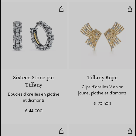
Boucles d’oreilles en platine et 
Clip
Sixteen Stone par
Tiffany Rope
Tiffany
Clips d’oreilles V en or
jaune, platine et diamants
Boucles d’oreilles en platine
et diamants
€ 20.500
€ 44.000
Clips d'oreilles Flame
Clip