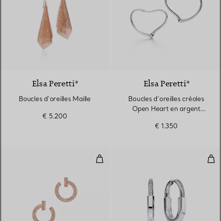
Elsa Peretti®
Elsa Peretti®
Boucles d’oreilles Maille
Boucles d’oreilles créoles
Open Heart en argent
€ 5.200
925 millièmes
€ 1.350
Boucles d’oreilles créoles ouvert
Bou