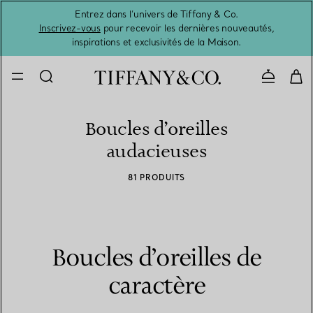
Entrez dans l’univers de Tiffany & Co.
L’été 
Inscrivez-vous
pour recevoir les dernières nouveautés,
inspirations et exclusivités de la Maison.
Contacte
Boucles d’oreilles
audacieuses
81 PRODUITS
Boucles d’oreilles de
caractère