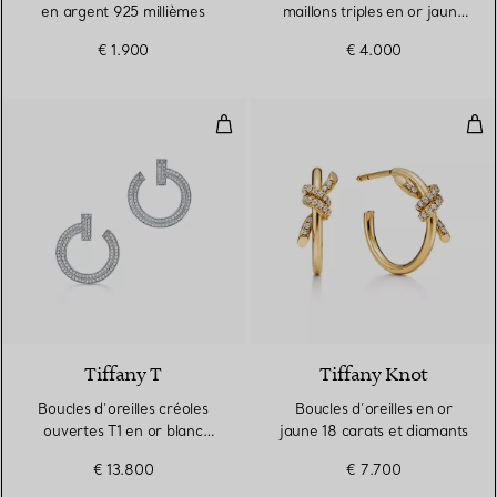
en argent 925 millièmes
maillons triples en or jaune
18 carats et perles d’eau
€ 1.900
€ 4.000
douce
Boucles d’oreilles créoles ouvert
Bouc
3 Matériaux
Tiffany T
Tiffany Knot
Boucles d’oreilles créoles
Boucles d’oreilles en or
ouvertes T1 en or blanc
jaune 18 carats et diamants
18 carats et diamants
€ 13.800
€ 7.700