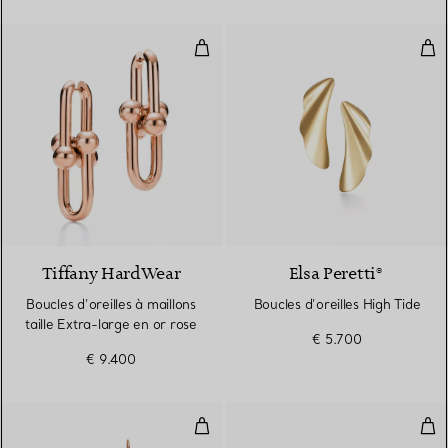
Boucles d’oreilles à maillons taill
Bouc
2 Matériaux
Tiffany HardWear
Elsa Peretti®
Boucles d’oreilles à maillons
Boucles d’oreilles High Tide
taille Extra-large en or rose
€ 5.700
€ 9.400
Boucles d’oreilles Open Heart en 
Bouc