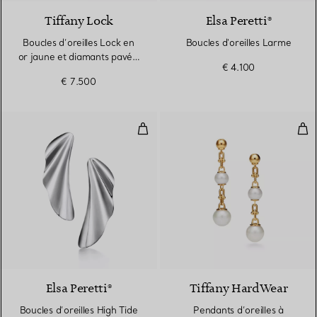
Tiffany Lock
Elsa Peretti®
Boucles d’oreilles Lock en
Boucles d'oreilles Larme
or jaune et diamants pavés,
€ 4.100
Small
€ 7.500
Boucles d’oreilles High Tide en a
Pend
Elsa Peretti®
Tiffany HardWear
Boucles d’oreilles High Tide
Pendants d’oreilles à