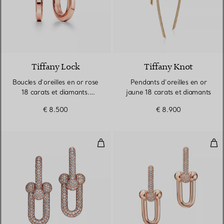
3 Matériaux
Tiffany Lock
Tiffany Knot
Boucles d’oreilles en or rose
Pendants d’oreilles en or
18 carats et diamants.
jaune 18 carats et diamants
Medium.
€ 8.500
€ 8.900
Boucles d’oreilles à maillons tai
Bouc