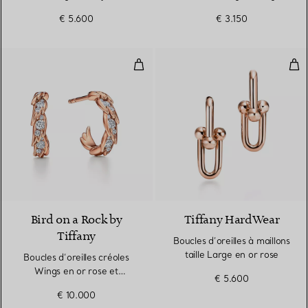
18 carats
925 millièmes
€ 5.600
€ 3.150
Boucles d’oreilles créoles Wings 
Bouc
2 Matériaux
Bird on a Rock by
Tiffany HardWear
Tiffany
Boucles d’oreilles à maillons
taille Large en or rose
Boucles d’oreilles créoles
Wings en or rose et
€ 5.600
diamants
€ 10.000