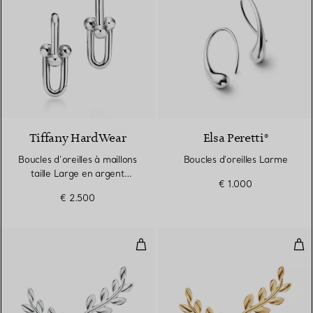
Tiffany HardWear
Elsa Peretti®
Boucles d’oreilles à maillons
Boucles d'oreilles Larme
taille Large en argent
€ 1.000
925 millièmes
€ 2.500
Boucles d’oreilles montantes Oli
Bou