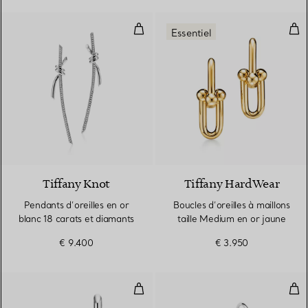
Pendants d’oreilles en or blanc 1
Bouc
Essentiel
3 Matériaux
Tiffany Knot
Tiffany HardWear
Pendants d’oreilles en or
Boucles d’oreilles à maillons
blanc 18 carats et diamants
taille Medium en or jaune
€ 9.400
€ 3.950
Boucles d’oreilles à maillons tail
Bou