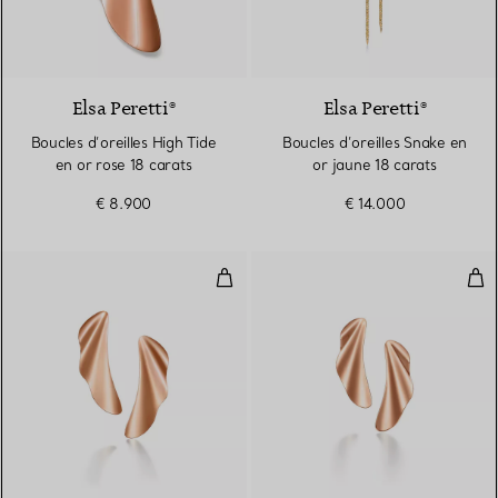
2 Matériaux
Elsa Peretti®
Elsa Peretti®
Boucles d’oreilles High Tide
Boucles d’oreilles Snake en
en or rose 18 carats
or jaune 18 carats
€ 8.900
€ 14.000
Boucles d’oreilles High Tide
Bouc
2 Matériaux