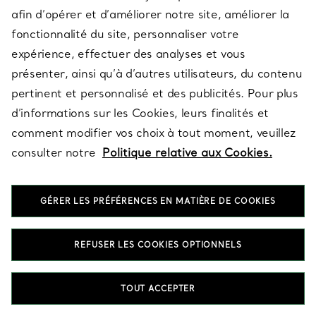
afin d’opérer et d’améliorer notre site, améliorer la
conviennent aussi bien aux tenues de tous les
fonctionnalité du site, personnaliser votre
jours qu’aux événements formels ?
expérience, effectuer des analyses et vous
présenter, ainsi qu’à d’autres utilisateurs, du contenu
ACCUEIL
BIJOUX
BOUCLES D’OREILLES
BOUCLES D’OREILLES AUDACIEUSES
pertinent et personnalisé et des publicités. Pour plus
d’informations sur les Cookies, leurs finalités et
comment modifier vos choix à tout moment, veuillez
consulter notre
Politique relative aux Cookies.
Dernières nouveautés Tiffany
GÉRER LES PRÉFÉRENCES EN MATIÈRE DE COOKIES
ADRESSE E-MAIL
INSCRIPTION
REFUSER LES COOKIES OPTIONNELS
TOUT ACCEPTER