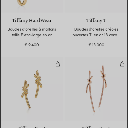
2 Matériaux
Tiffany HardWear
Tiffany T
Boucles d’oreilles à maillons
Boucles d’oreilles créoles
taille Extra-large en or
ouvertes T1 en or 18 carats
jaune 18 carats
et diamants
€ 9.400
€ 13.000
Boucles d’oreilles en or jaune 18
Pend
4 Matériaux