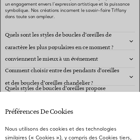
un engagement envers l’expression artistique et la puissance
symbolique. Nos créations incarnent le savoir-faire Tiffany
dans toute son ampleur.
Quels sont les styles de boucles d’oreilles de
Quelles collections de boucles d’oreilles Tiffany
caractère les plus populaires en ce moment ?
conviennent le mieux à un événement
Comment choisir entre des pendants d’oreilles
important ?
et des boucles d’oreilles chandelier ?
Quels styles de boucles d’oreilles propose
HardWear par Tiffany ?
Quels matériaux sont utilisés dans les boucles
Préférences De Cookies
d’oreilles de caractère ?
Comment entretenir les boucles d’oreilles
Nous utilisons des cookies et des technologies
Quels styles de boucles d’oreilles de caractère
Tiffany en diamant ?
similaires (« Cookies »), y compris des Cookies tiers,