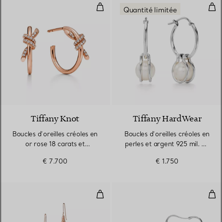
Boucles d’oreilles créoles en or 
Bouc
Quantité limitée
3 Matériaux
Tiffany Knot
Tiffany HardWear
Boucles d’oreilles créoles en
Boucles d’oreilles créoles en
or rose 18 carats et
perles et argent 925 mil. en
diamants
argent 925 millièmes
€ 7.700
€ 1.750
Boucles d’oreilles Maille
Bou