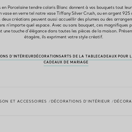
 en Porcelaine tendre coloris Blanc donnent à vos bouquets tout leur
 vase en verre tel notre vase Tiffany Silver Crush, ou en argent 925
 deux créations peuvent aussi accueillir des plumes ou des arrangem
dans n’importe quel espace. Avec ou sans bouquet, ces magnifiques po
ent une touche d’élégance dans toutes les pièces de la maison. Prése
étagère, ils expriment votre style créatif.
ONS D'INTÉRIEUR
DÉCORATIONS
ARTS DE LA TABLE
CADEAUX POUR 
CADEAUX DE MARIAGE
SON ET ACCESSOIRES
DÉCORATIONS D'INTÉRIEUR
DÉCORA