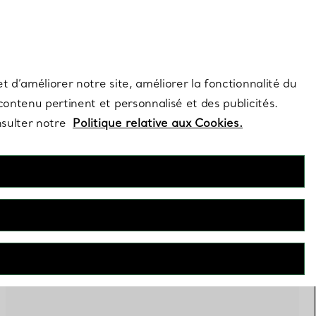
s et exclusivités de la Maison.
Contactez-nous
Connectez-vo
t d’améliorer notre site, améliorer la fonctionnalité du
 contenu pertinent et personnalisé et des publicités.
nsulter notre
Politique relative aux Cookies.
FILTRES