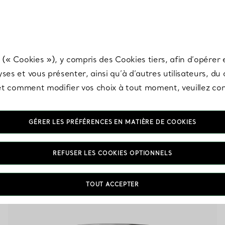
any & Co.
Inscrivez-vous
pour recevoir les dernières nouveautés, inspiration
 (« Cookies »), y compris des Cookies tiers, afin d’opérer e
ses et vous présenter, ainsi qu’à d’autres utilisateurs, du
s et comment modifier vos choix à tout moment, veuillez co
GÉRER LES PRÉFÉRENCES EN MATIÈRE DE COOKIES
Vases en Porcelaine tendre
REFUSER LES COOKIES OPTIONNELS
coloris Blanc
TOUT ACCEPTER