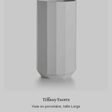
Bagues pour couples
Bagues Eternité
expert en diamants Tiffany.
Tiffany Facets
Vase en porcelaine, taille Large