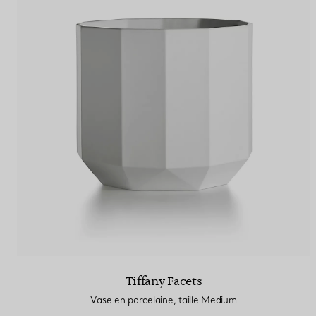
Alliances pour femme
Alliances pour hommes
Prenez
rendez-vous
avec un 
Tiffany Facets
Vase en porcelaine, taille Medium