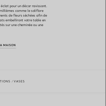
 éclat pour un décor ravissant.
 millièmes comme le soliflore
ents de fleurs séchées afin de
ts embelliront votre table en
ntés sur une cheminée ou une
LA MAISON
TIONS
VASES