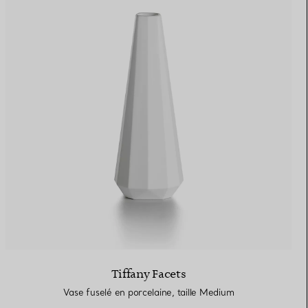
Elsa Peretti®
Comment assortir alliance et
bague de fiançailles
Tiffany Facets
Vase fuselé en porcelaine, taille Medium