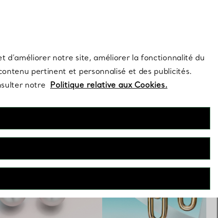
s et exclusivités de la Maison.
Contactez-nous
Connectez-vo
t d’améliorer notre site, améliorer la fonctionnalité du
 contenu pertinent et personnalisé et des publicités.
nsulter notre
Politique relative aux Cookies.