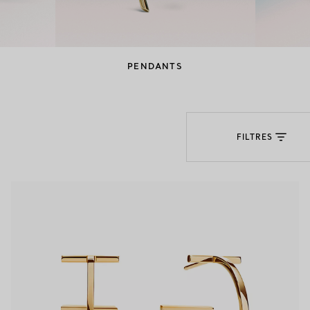
Bagues pour couples
Bagues Eternité
PENDANTS
expert en diamants Tiffany.
FILTRES