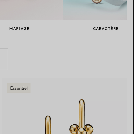
Elsa Peretti®
Comment assortir alliance et
bague de fiançailles
MARIAGE
CARACTÈRE
Essentiel