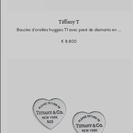
Tiffany T
Boucles d’oreilles huggies T1 avec pavé de diamants en demi-cercle en or jaune 18 carats
€ 8.800