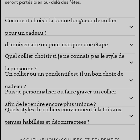
seront portés bien au-delà des fêtes.
Comment choisir la bonne longueur de collier
Quel collier choisir pour un cadeau
pour un cadeau ?
d’anniversaire ou pour marquer une étape
Quel collier choisir si je ne connais pas le style de
importante ?
la personne ?
Un collier ou un pendentif est-il un bon choix de
cadeau ?
Puis-je personnaliser ou faire graver un collier
afin de le rendre encore plus unique ?
Quels styles de colliers conviennent à la fois aux
tenues habillées et décontractées ?
ACCUEIL
BIJOUX
COLLIERS ET PENDENTIFS