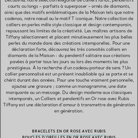
Découvrez notre sélection élégante de colliers lariat, pendentifs
courts ou longs – parfaits à superposer – ornés de diamants,
ainsi que des motifs emblématiques de la Maison tels que notre
cadenas, notre nœud ou le motif T iconique. Notre collection de
colliers en perles mêle style classique et design contemporain,
repoussant les limites de la créativité. Les maîtres artisans de
Tiffany sélectionnent et placent minutieusement les plus belles
perles du monde dans des créations intemporelles. Pour une
déclaration forte, découvrez les très convoités colliers en
diamants de la Maison : du pendentif solitaire aux créations
pavées à porter tous les jours ou lors des moments les plus
prestigieux. À la recherche d’un cadeau porteur de sens ? Un
collier personnalisé est un présent inoubliable qui se porte et se
chérit durant des années. Pour une touche vraiment personnelle,
ajoutez une gravure ; comme un monogramme, une date
marquante ou un message. Du design moderne aux classiques
intemporels, un Colliers et pendentifs en Or rose avec Rubis
Tiffany est une déclaration d’amour à transmettre de génération
en génération.
BRACELETS EN OR ROSE AVEC RUBIS
BOUCLES D’OREILLES EN OR ROSE AVEC RUBIS