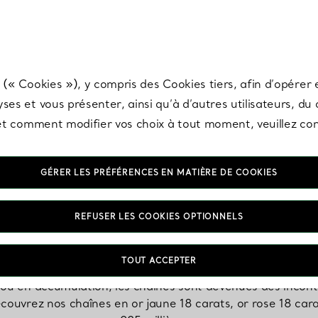
any & Co.
Inscrivez-vous
pour recevoir les dernières nouveautés, inspiration
 (« Cookies »), y compris des Cookies tiers, afin d’opérer e
ses et vous présenter, ainsi qu’à d’autres utilisateurs, du
s et comment modifier vos choix à tout moment, veuillez co
GÉRER LES PRÉFÉRENCES EN MATIÈRE DE COOKIES
Colliers chaînes
REFUSER LES COOKIES OPTIONNELS
TOUT ACCEPTER
 ou en accumulation, les chaînes sont devenues des incont
Découvrez nos chaînes en or jaune 18 carats, or rose 18 car