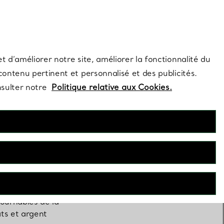
s et exclusivités de la Maison.
Contactez-nous
Connectez-vo
t d’améliorer notre site, améliorer la fonctionnalité du
 contenu pertinent et personnalisé et des publicités.
nsulter notre
Politique relative aux Cookies.
ournables de la
ats et argent