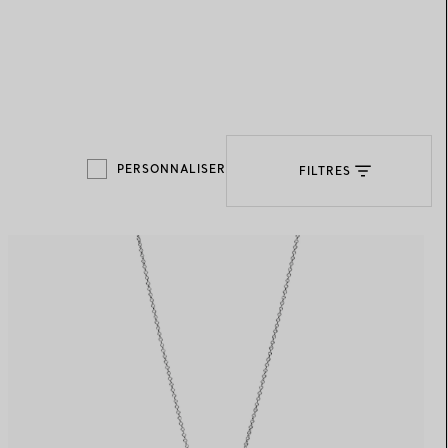
Elsa Peretti®
Comment assortir alliance et
bague de fiançailles
PERSONNALISER
FILTRES