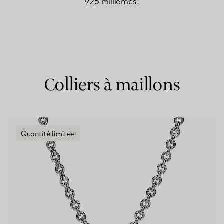
925 millièmes.
Bagues pour couples
Bagues Eternité
Colliers à maillons
expert en diamants Tiffany.
Quantité limitée