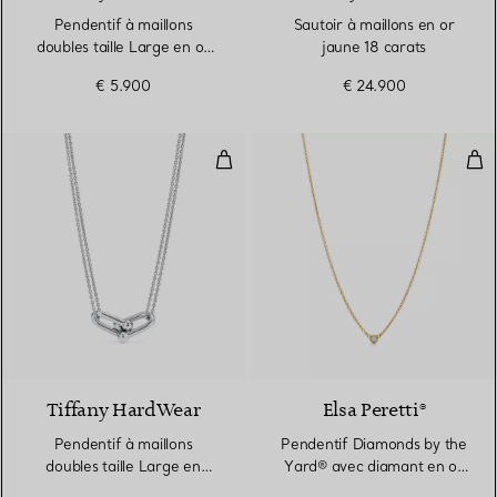
Pendentif à maillons
Sautoir à maillons en or
doubles taille Large en or
jaune 18 carats
jaune 18 carats
€ 5.900
€ 24.900
Pendentif à maillons doubles tail
Pen
Tiffany HardWear
Elsa Peretti®
Pendentif à maillons
Pendentif Diamonds by the
doubles taille Large en
Yard® avec diamant en or
argent 925 millièmes
jaune 18 carats