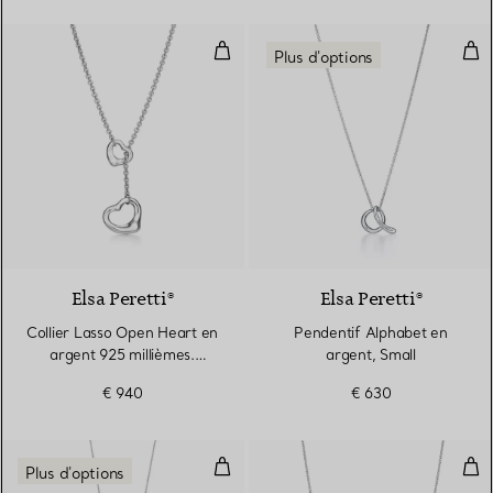
Collier Lasso Open Heart en arge
Pen
Plus d'options
Elsa Peretti®
Elsa Peretti®
Collier Lasso Open Heart en
Pendentif Alphabet en
argent 925 millièmes.
argent, Small
16 mm.
€ 940
€ 630
Pendentif rond Lettre A en argen
Pen
Plus d'options