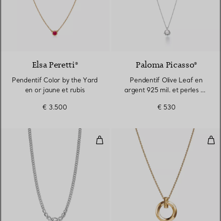
2 Matériaux
Elsa Peretti®
Paloma Picasso®
Pendentif Color by the Yard
Pendentif Olive Leaf en
en or jaune et rubis
argent 925 mil. et perles de
culture
€ 3.500
€ 530
Collier à maillons gradués en arge
Pend