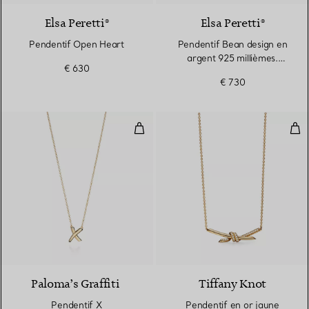
Elsa Peretti®
Elsa Peretti®
Pendentif Open Heart
Pendentif Bean design en
argent 925 millièmes.
€ 630
18 mm
€ 730
Pendentif X
Pen
2 Matériaux
Paloma’s Graffiti
Tiffany Knot
Pendentif X
Pendentif en or jaune