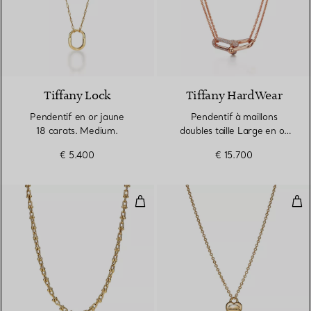
3 Matériaux
Tiffany Lock
Tiffany HardWear
Pendentif en or jaune
Pendentif à maillons
18 carats. Medium.
doubles taille Large en or
rose 18 carats et pavé de
€ 5.400
€ 15.700
diamants
Sautoir à micro-maillons en or ja
Pend