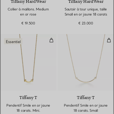
Tiffany HardWear
Tiffany HardWear
Collier à maillons. Medium
Sautoir à tour unique, taille
en or rose
Small en or jaune 18 carats
€ 19.500
€ 23.000
Pendentif Smile en or jaune 18 ca
Pend
Essentiel
2 Matériaux
Tiffany T
Tiffany T
Pendentif Smile en or jaune
Pendentif Smile en or jaune
18 carats. Mini.
18 carats. Small