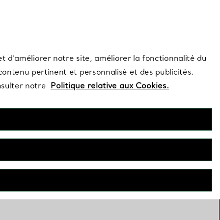
s et exclusivités de la Maison.
Contactez-nous
Connectez-vous
t d’améliorer notre site, améliorer la fonctionnalité du
 contenu pertinent et personnalisé et des publicités.
nsulter notre
Politique relative aux Cookies.