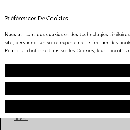
Entrez dans l’univers de Tiff
Préférences De Cookies
Aller à la page des boutiques
Nous utilisons des cookies et des technologies similaires
site, personnaliser votre expérience, effectuer des analy
Pour plus d’informations sur les Cookies, leurs finalité
Tiffany® Setting
Bague de fiançailles en platine 950 millièmes
RÉSERVEZ ICI
Adressez-vous à un expert en diamants
Tiffany.