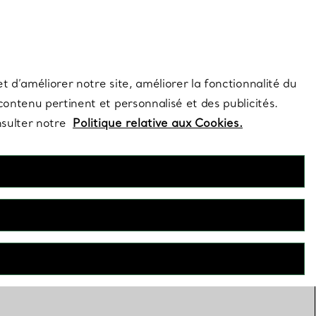
s et exclusivités de la Maison.
Contactez-nous
Connectez-vous
t d’améliorer notre site, améliorer la fonctionnalité du
 contenu pertinent et personnalisé et des publicités.
nsulter notre
Politique relative aux Cookies.