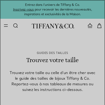
Entrez dans l’univers de Tiffany & Co.
L’été 
Inscrivez-vous
pour recevoir les dernières nouveautés,
inspirations et exclusivités de la Maison.
Contacte
GUIDES DES TAILLES
Trouvez votre taille
Trouvez votre taille ou celle d’un être cher avec
le guide des tailles de bijoux Tiffany & Co.
Reportez-vous à nos tableaux de mesures ou
suivez les instructions ci-dessous.