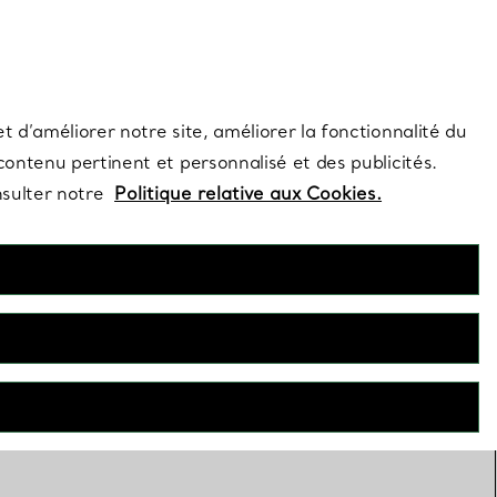
s et exclusivités de la Maison.
Contactez-nous
Connectez-vous
t d’améliorer notre site, améliorer la fonctionnalité du
 contenu pertinent et personnalisé et des publicités.
nsulter notre
Politique relative aux Cookies.