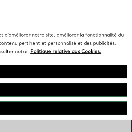
s et exclusivités de la Maison.
Contactez-nous
Connectez-vous
t d’améliorer notre site, améliorer la fonctionnalité du
 contenu pertinent et personnalisé et des publicités.
nsulter notre
Politique relative aux Cookies.