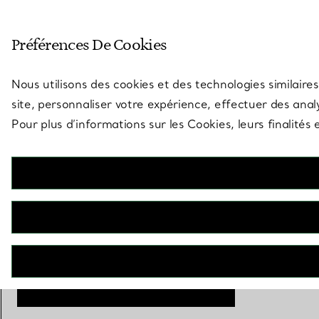
Entrez dans l’univers de Tiff
Préférences De Cookies
Aller à la page des boutiques
Nous utilisons des cookies et des technologies similaires
site, personnaliser votre expérience, effectuer des analy
Pour plus d’informations sur les Cookies, leurs finalité
Bague de fiançailles en
platine 950 millièmes
ornée d’un diamant taille
émeraude
RÉSERVEZ ICI