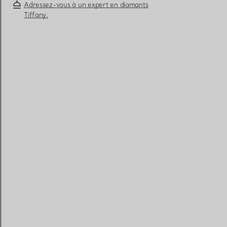
Adressez-vous à un expert en diamants
Tiffany.
Alliances pour femme
Alliances pour hommes
Prenez
rendez-vous
avec un 